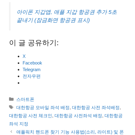
아이폰 지갑앱, 애플 지갑 항공권 추가 5초
끝내기 (잠금화면 항공권 표시)
이 글 공유하기:
X
Facebook
Telegram
전자우편
카
스마트폰
테
태
대한항공 모바일 좌석 배정
,
대한항공 사전 좌석배정
,
고
그
대한항공 사전 체크인
,
대한항공 사전좌석 배정
,
대한항공
리
좌석 지정
애플워치 핸드폰 찾기 기능 사용법(소리, 라이트) 및 폰