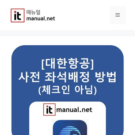
컨
텐
메
츠
로
건
뉴
너
뛰
기