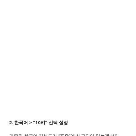
2. 한국어 > “10키” 선택 설정
기존의 한국어 키보드가 “표준”에 체크되어 있는데 “10