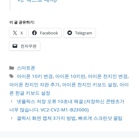
이 글 공유하기:
X
Facebook
Telegram
전자우편
카
스마트폰
테
태
아이폰 10키 변경
,
아이폰 10키란
,
아이폰 천지인 변경
,
고
그
아이폰 천지인 자판 추가
,
아이폰 천지인 키보드 설정
,
아이
리
폰 한글 키보드 설정
넷플릭스 저장 오류 10초내 해결 (저장하신 콘텐츠가
너무 많습니다. VC2-CV2-M1-B23000)
갤럭시 화면 캡쳐 3가지 방법, 빠르게 스크린샷 꿀팁