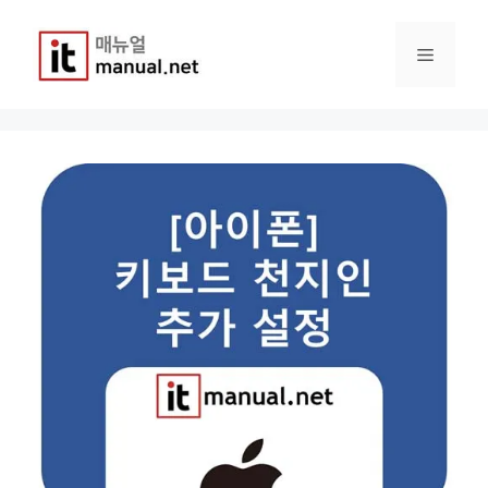
컨
텐
메
츠
로
건
뉴
너
뛰
기