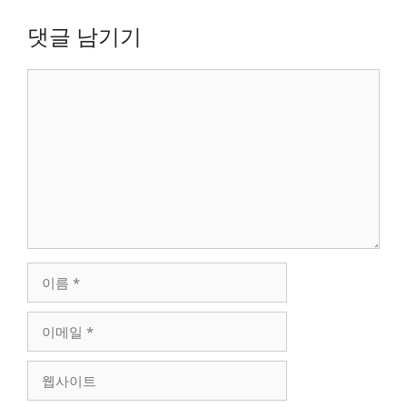
댓글 남기기
댓
글
이
름
이
메
일
웹
사