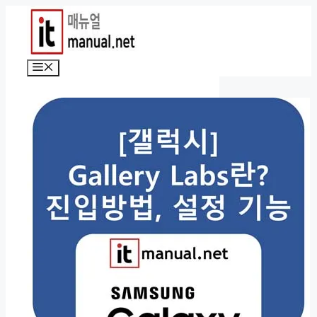
컨
텐
츠
로
메
건
뉴
너
뛰
기