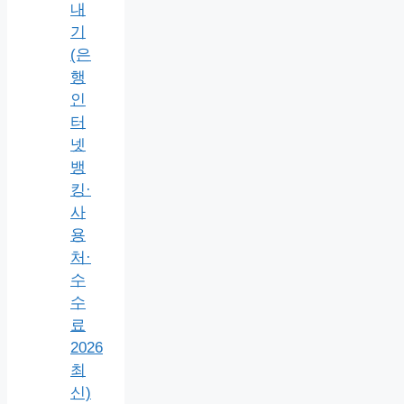
내
기
(은
행
인
터
넷
뱅
킹·
사
용
처·
수
수
료
2026
최
신)