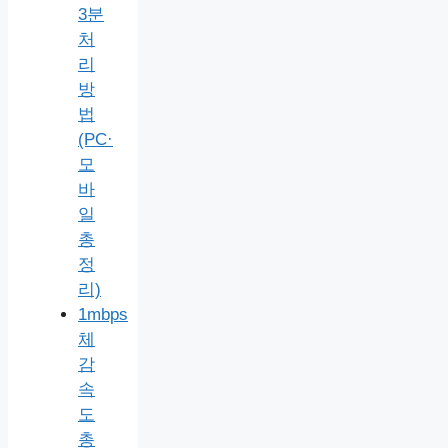
3분
처
리
방
법
(PC·
모
바
일
총
정
리)
1mbps
체
감
속
도
총