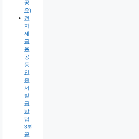
공
유)
전
자
세
금
용
공
동
인
증
서
발
급
방
법
3분
끝