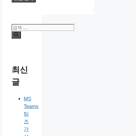
검
색:
최신
글
MS
Teams
팀
즈
가