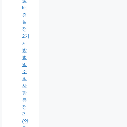
상
배
경
설
정
2가
지
방
법
및
주
의
사
항
총
정
리
(안