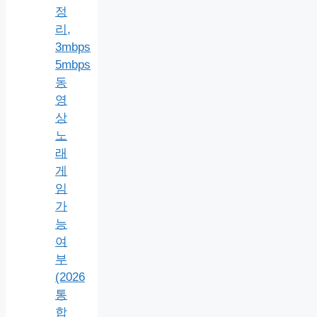
정
리,
3mbps
5mbps
동
영
상
노
래
게
임
가
능
여
부
(2026
통
합