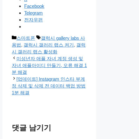
Facebook
Telegram
전자우편
카
태
스마트폰
갤럭시 gallery labs 사
테
그
용법
,
갤럭시 갤러리 랩스 켜기
,
갤럭
고
시 갤러리 랩스 활성화
리
미성년자 애플 자녀 계정 생성 및
자녀 애플아이디 만들기, 오류 해결 1
분 해결
[업데이트] Instagram 인스타 부계
정 삭제 및 삭제 전 데이터 백업 방법
1분 해결
댓글 남기기