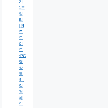
기
1분
정
리
(안
드
로
이
드
·PC
영
상
통
화,
일
정
예
약