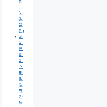
될
때
해
결
꿀
팁)
아
이
폰
페
이
스
타
임
링
크
만
들