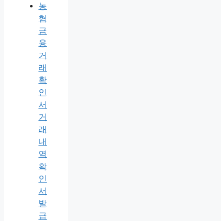
농
협
금
융
거
래
확
인
서
거
래
내
역
확
인
서
발
급