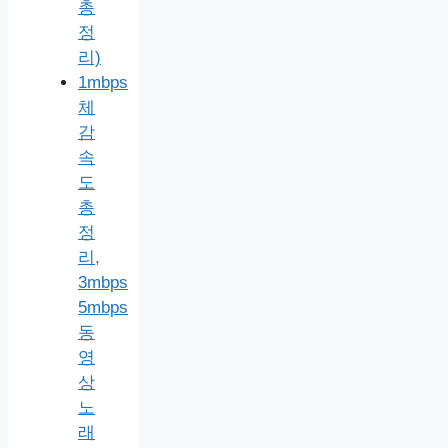
총
정
리)
1mbps
체
감
속
도
총
정
리,
3mbps
5mbps
동
영
상
노
래