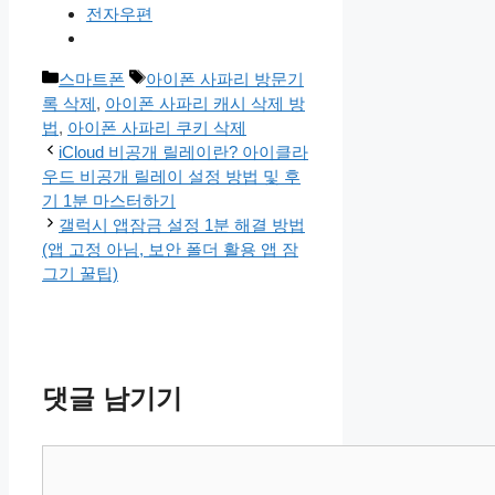
전자우편
카
태
스마트폰
아이폰 사파리 방문기
테
그
록 삭제
,
아이폰 사파리 캐시 삭제 방
고
법
,
아이폰 사파리 쿠키 삭제
리
iCloud 비공개 릴레이란? 아이클라
우드 비공개 릴레이 설정 방법 및 후
기 1분 마스터하기
갤럭시 앱잠금 설정 1분 해결 방법
(앱 고정 아님, 보안 폴더 활용 앱 잠
그기 꿀팁)
댓글 남기기
댓
글