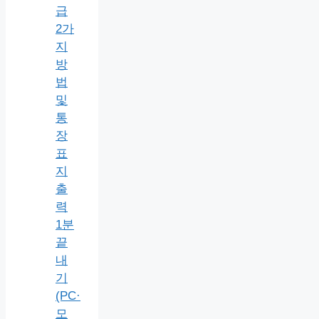
급
2가
지
방
법
및
통
장
표
지
출
력
1분
끝
내
기
(PC·
모