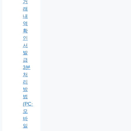
거
래
내
역
확
인
서
발
급
3분
처
리
방
법
(PC·
모
바
일