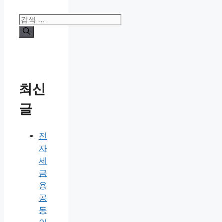
검
색:
최신
글
전
자
세
금
용
공
동