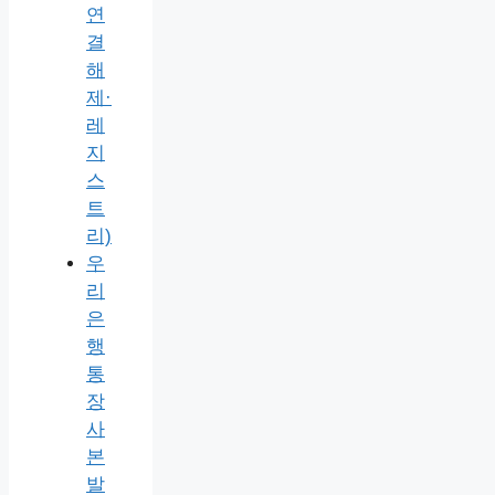
연
결
해
제·
레
지
스
트
리)
우
리
은
행
통
장
사
본
발