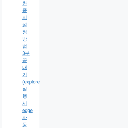
환
중
지
설
정
방
법
3분
끝
내
기
(explore
실
행
시
edge
자
동