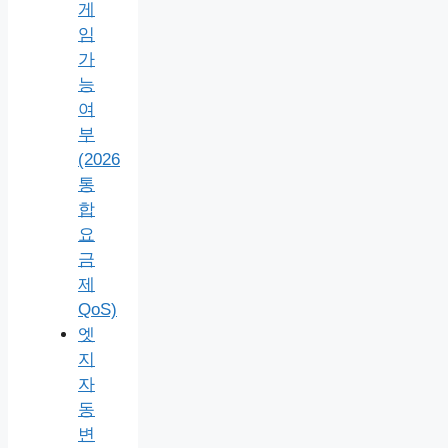
게
임
가
능
여
부
(2026
통
합
요
금
제
QoS)
엣
지
자
동
변