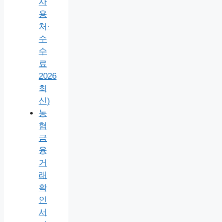
사
용
처·
수
수
료
2026
최
신)
농
협
금
융
거
래
확
인
서