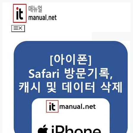
컨
텐
츠
로
메
건
뉴
너
뛰
기