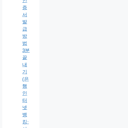
인
증
서
발
급
방
법
3분
끝
내
기
(은
행
인
터
넷
뱅
킹·