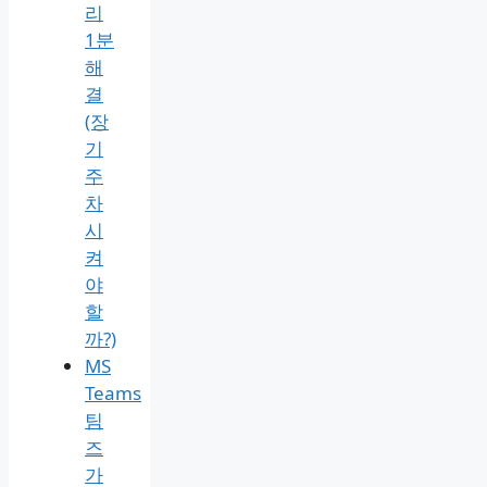
리
1분
해
결
(장
기
주
차
시
켜
야
할
까?)
MS
Teams
팀
즈
가