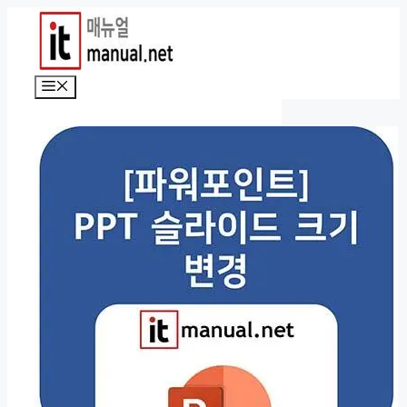
컨
텐
츠
로
메
건
뉴
너
뛰
기