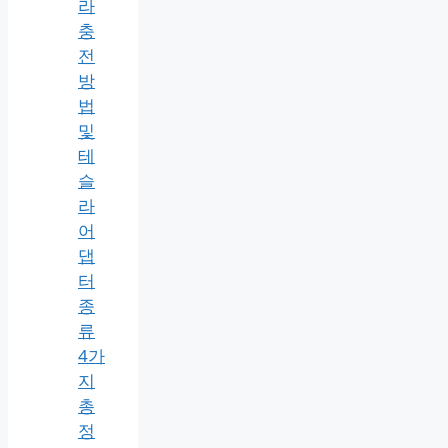
라
충
전
방
법
및
테
슬
라
어
댑
터
종
류
4가
지
총
정