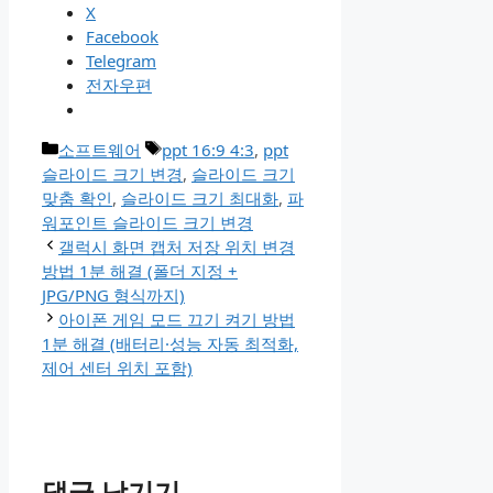
X
Facebook
Telegram
전자우편
카
태
소프트웨어
ppt 16:9 4:3
,
ppt
테
그
슬라이드 크기 변경
,
슬라이드 크기
고
맞춤 확인
,
슬라이드 크기 최대화
,
파
리
워포인트 슬라이드 크기 변경
갤럭시 화면 캡처 저장 위치 변경
방법 1분 해결 (폴더 지정 +
JPG/PNG 형식까지)
아이폰 게임 모드 끄기 켜기 방법
1분 해결 (배터리·성능 자동 최적화,
제어 센터 위치 포함)
댓글 남기기