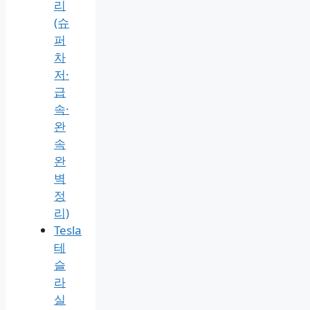
리
(슈
퍼
차
저·
급
속·
완
속
완
벽
정
리)
Tesla
테
슬
라
실