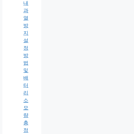
내
과
열
방
지
설
정
방
법
및
배
터
리
소
모
량
총
정