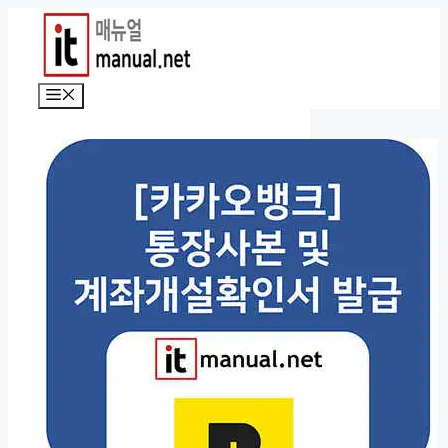
컨
텐
츠
로
메
건
뉴
너
뛰
기