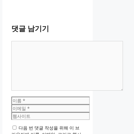
댓글 남기기
댓
글
이
름
이
메
웹
일
사
다음 번 댓글 작성을 위해 이 브
이