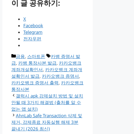
이 글 공유하기:
X
Facebook
Telegram
전자우편
카
태
금융
,
스마트폰
카뱅 증명서 발
테
그
급
,
카뱅 통장사본 발급
,
카카오뱅크
고
계좌개설확인서
,
카카오뱅크 계좌개
리
설확인서 발급
,
카카오뱅크 증명서
,
카카오뱅크 증명서 출력
,
카카오뱅크
통장사본
갤럭시 apk 강제설치 방법 및 설치
안될 때 3가지 해결법 (출처를 알 수
없는 앱 설치)
AhnLab Safe Transaction 삭제 및
제거, 강제종료 자동실행 해제 3분
끝내기 (2026 최신)