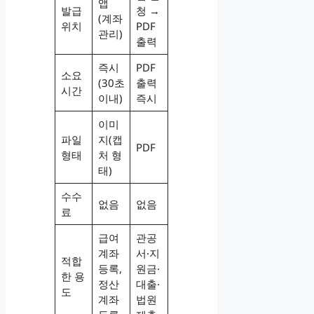
앱
발급
청 →
(계좌
위치
PDF
관리)
출력
즉시
PDF
소요
(30초
출력
시간
이내)
즉시
이미
파일
지(캡
PDF
형태
처 형
태)
수수
없음
없음
료
급여
관공
계좌
서·지
적합
등록,
원금·
한 용
정산
대출·
도
계좌
법원