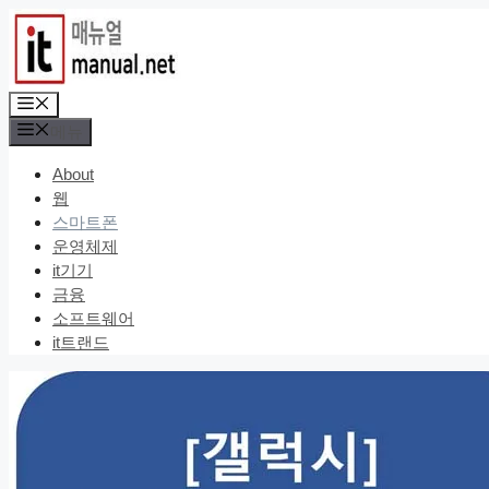
컨
텐
츠
로
메
건
뉴
메뉴
너
뛰
About
기
웹
스마트폰
운영체제
it기기
금융
소프트웨어
it트랜드