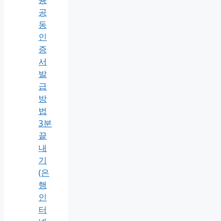
공
동
인
증
서
발
급
방
법
3분
끝
내
기
(은
행
인
터