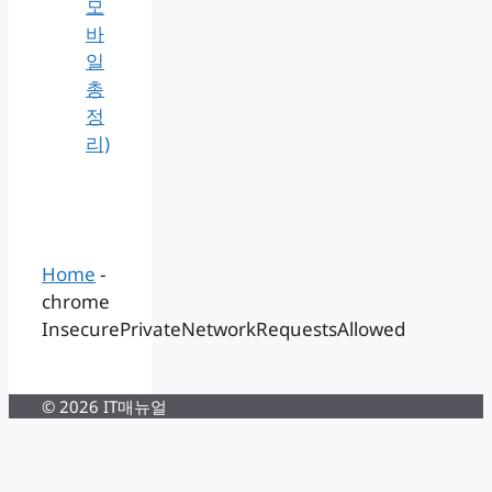
모
바
일
총
정
리)
Home
-
chrome
InsecurePrivateNetworkRequestsAllowed
© 2026 IT매뉴얼