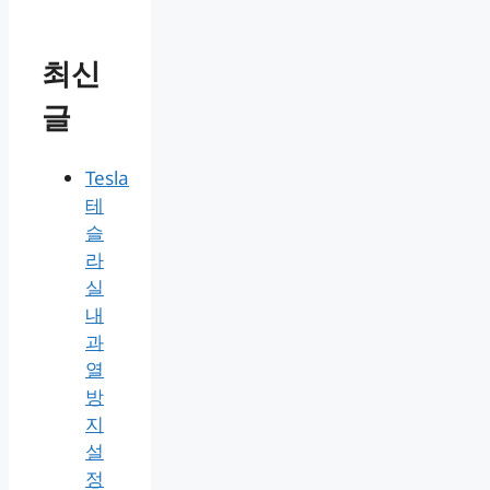
최신
글
Tesla
테
슬
라
실
내
과
열
방
지
설
정