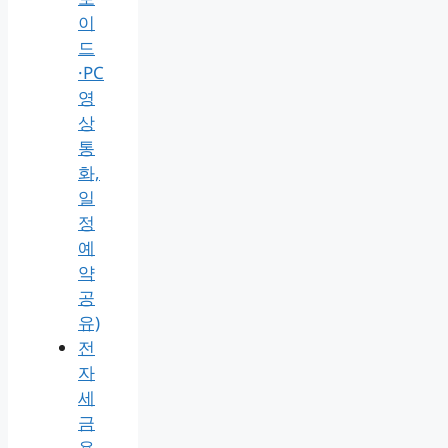
이
드
·PC
영
상
통
화,
일
정
예
약
공
유)
전
자
세
금
용