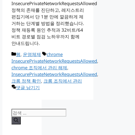
InsecurePrivateNetworkRequestsAllowed
정책의 존재를 진단하고, 레지스트리
편집기에서 단 1분 만에 깔끔하게 제
거하는 단계별 방법을 정리했습니다.
정책 재등록 원인 추적과 32비트/64
비트 경로별 점검 노하우까지 함께
안내드립니다.
카
태
웹
,
운영체제
chrome
테
그
InsecurePrivateNetworkRequestsAllowed
,
고
chrome 조직에서 관리 해제
,
리
InsecurePrivateNetworkRequestsAllowed
,
크롬 정책 확인
,
크롬 조직에서 관리
댓글 남기기
검
색: