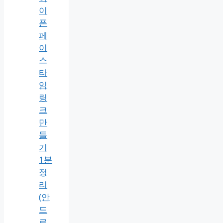
이
폰
페
이
스
타
임
링
크
만
들
기
1분
정
리
(안
드
로