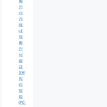
확
인
서
거
래
내
역
확
인
서
발
급
3분
처
리
방
법
(PC·