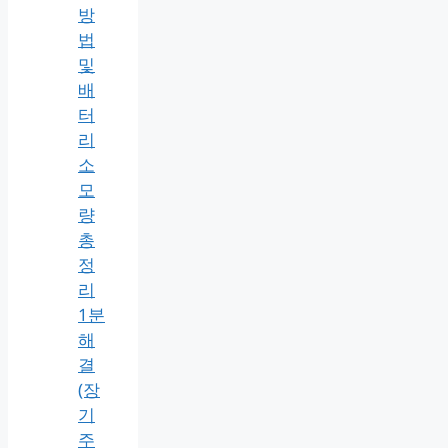
방
법
및
배
터
리
소
모
량
총
정
리
1분
해
결
(장
기
주