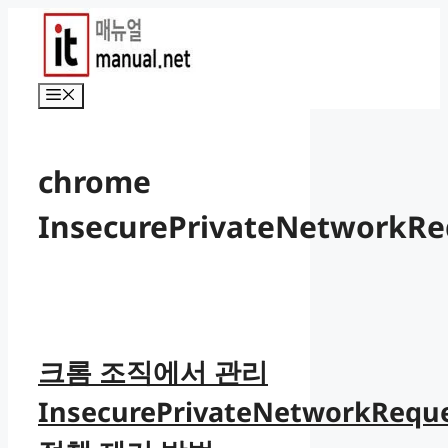
컨
텐
츠
로
메
건
뉴
너
뛰
chrome
기
InsecurePrivateNetworkRe
크롬 조직에서 관리
InsecurePrivateNetworkRequ