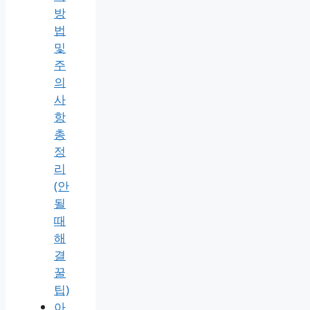
방
법
및
주
의
사
항
총
정
리
(안
될
때
해
결
꿀
팁)
아