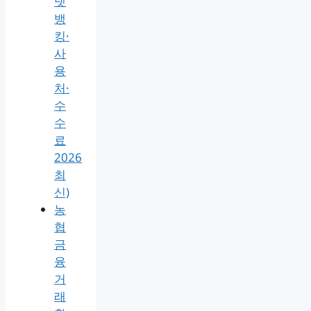
넷
뱅
킹·
사
용
처·
수
수
료
2026
최
신)
농
협
금
융
거
래