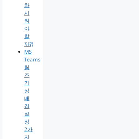
차
시
켜
야
할
까?)
MS
Teams
팀
즈
가
상
배
경
설
정
2가
지