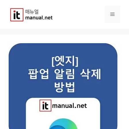
컨
텐
메
츠
로
건
뉴
너
뛰
기