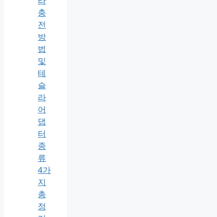
라
충
전
방
법
및
테
슬
라
어
댑
터
종
류
4가
지
총
정