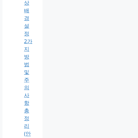
상
배
경
설
정
2가
지
방
법
및
주
의
사
항
총
정
리
(안