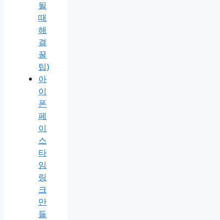
될
때
해
결
꿀
팁)
아
이
폰
페
이
스
타
임
링
크
만
들