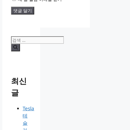
검
색:
최신
글
Tesla
테
슬