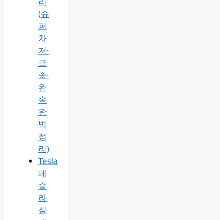
리
(슈
퍼
차
저·
급
속·
완
속
완
벽
정
리)
Tesla
테
슬
라
실