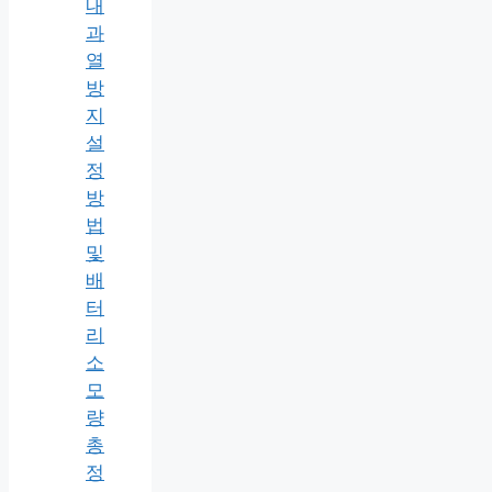
내
과
열
방
지
설
정
방
법
및
배
터
리
소
모
량
총
정