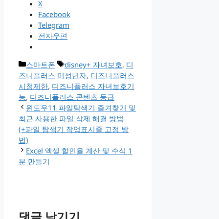
X
Facebook
Telegram
전자우편
카
태
스마트폰
disney+ 자녀보호
,
디
테
그
즈니플러스 미성년자
,
디즈니플러스
고
시청제한
,
디즈니플러스 자녀보호기
리
능
,
디즈니플러스 콘텐츠 등급
윈도우11 파일탐색기 즐겨찾기 및
최근 사용한 파일 삭제 해결 방법
(+파일 탐색기 작업표시줄 고정 방
법)
Excel 엑셀 할인율 계산 및 수식 1
분 만들기
댓글 남기기