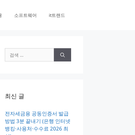
융
소프트웨어
it트랜드
검
색:
최신 글
전자세금용 공동인증서 발급
방법 3분 끝내기 (은행 인터넷
뱅킹·사용처·수수료 2026 최