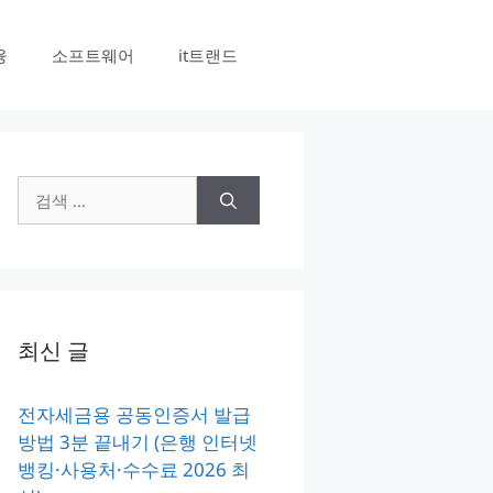
융
소프트웨어
it트랜드
검
색:
최신 글
전자세금용 공동인증서 발급
방법 3분 끝내기 (은행 인터넷
뱅킹·사용처·수수료 2026 최