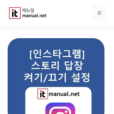
컨
텐
메
츠
로
건
뉴
너
뛰
기