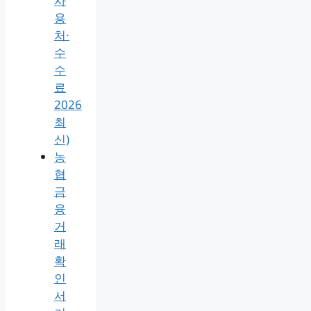
사
용
처·
수
수
료
2026
최
신)
농
협
금
융
거
래
확
인
서