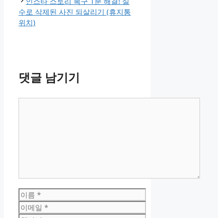
인스타 스토리 복구 1분 해결! 실
수로 삭제된 사진 되살리기 (휴지통
위치)
댓글 남기기
댓
글
이
름
이
메