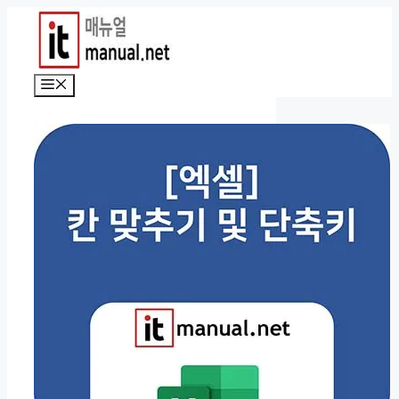
컨
텐
츠
로
메
건
뉴
너
뛰
기