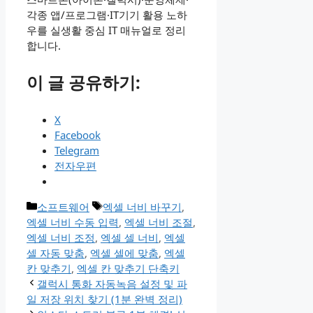
각종 앱/프로그램·IT기기 활용 노하
우를 실생활 중심 IT 매뉴얼로 정리
합니다.
이 글 공유하기:
X
Facebook
Telegram
전자우편
카
태
소프트웨어
엑셀 너비 바꾸기
,
테
그
엑셀 너비 수동 입력
,
엑셀 너비 조절
,
고
엑셀 너비 조정
,
엑셀 셀 너비
,
엑셀
리
셀 자동 맞춤
,
엑셀 셀에 맞춤
,
엑셀
칸 맞추기
,
엑셀 칸 맞추기 단축키
갤럭시 통화 자동녹음 설정 및 파
일 저장 위치 찾기 (1분 완벽 정리)