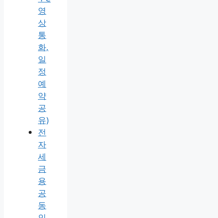
영
상
통
화,
일
정
예
약
공
유)
전
자
세
금
용
공
동
인