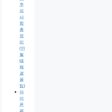
주
의
사
항
총
정
리
(안
될
때
해
결
꿀
팁)
아
이
폰
페