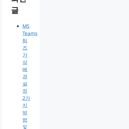
글
MS
Teams
팀
즈
가
상
배
경
설
정
2가
지
방
법
및