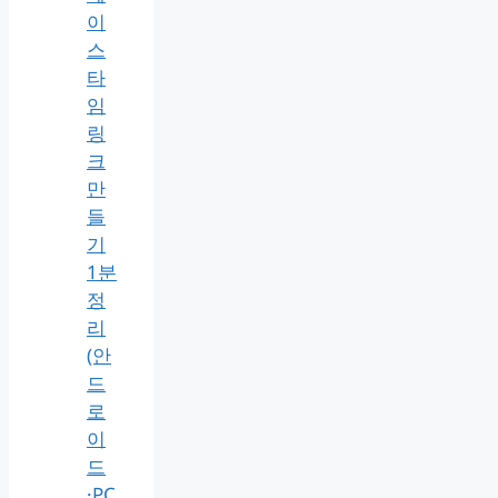
이
스
타
임
링
크
만
들
기
1분
정
리
(안
드
로
이
드
·PC