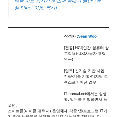
엑셀 시트 합치기 30초내 끝내기 꿀팁! (엑
셀 Sheet 이동, 복사)
작성자 :
Sean Woo
[전공] HCI(인간-컴퓨터 상
호작용)·UX(사용자 경험
연구)
[업무] 신기술 기반 사업
전략·기술 기획·디지털 트
랜스포메이션 업무
ITmanual.net에서는 실생
활, 업무를 진행하면서 느
꼈던,
스마트폰(아이폰·갤럭시)·운영체제·각종 앱/프로그램·IT기
기 활용 노하우를 실생활 중심 IT 매뉴얼로 정리합니다.