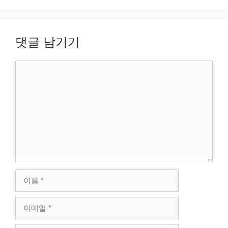
댓글 남기기
댓
글
이
름
이
메
일