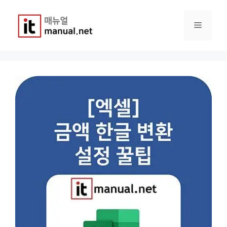
컨
텐
메
츠
로
건
뉴
너
뛰
기