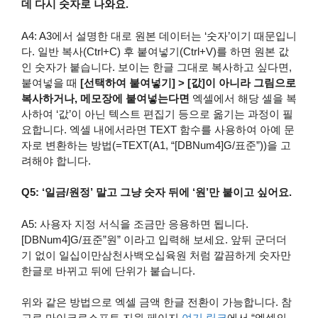
데 다시 숫자로 나와요.
A4: A3에서 설명한 대로 원본 데이터는 ‘숫자’이기 때문입니
다. 일반 복사(Ctrl+C) 후 붙여넣기(Ctrl+V)를 하면 원본 값
인 숫자가 붙습니다. 보이는 한글 그대로 복사하고 싶다면,
붙여넣을 때
[선택하여 붙여넣기] > [값]이 아니라 그림으로
복사하거나, 메모장에 붙여넣는다면
엑셀에서 해당 셀을 복
사하여 ‘값’이 아닌 텍스트 편집기 등으로 옮기는 과정이 필
요합니다. 엑셀 내에서라면 TEXT 함수를 사용하여 아예 문
자로 변환하는 방법(=TEXT(A1, “[DBNum4]G/표준”))을 고
려해야 합니다.
Q5: ‘일금/원정’ 말고 그냥 숫자 뒤에 ‘원’만 붙이고 싶어요.
A5: 사용자 지정 서식을 조금만 응용하면 됩니다.
[DBNum4]G/표준”원” 이라고 입력해 보세요. 앞뒤 군더더
기 없이 일십이만삼천사백오십육원 처럼 깔끔하게 숫자만
한글로 바뀌고 뒤에 단위가 붙습니다.
위와 같은 방법으로 엑셀 금액 한글 전환이 가능합니다. 참
고로 마이크로소프트 지원 페이지
여기 링크
에서 “엑셀의