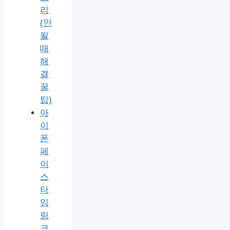
리
(안
될
때
해
결
꿀
팁)
아
이
폰
페
이
스
타
임
링
크