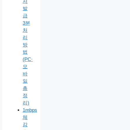
서
발
급
3분
처
리
방
법
(PC·
모
바
일
총
정
리)
1mbps
체
감