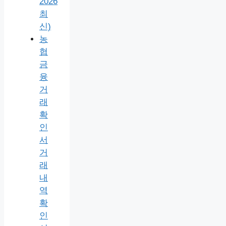
2026
최
신)
농
협
금
융
거
래
확
인
서
거
래
내
역
확
인