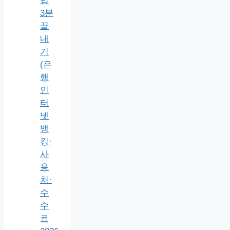
법
3분
끝
내
기
(은
행
인
터
넷
뱅
킹·
사
용
처·
수
수
료