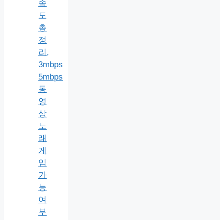
속
도
총
정
리,
3mbps
5mbps
동
영
상
노
래
게
임
가
능
여
부