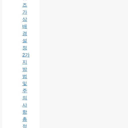
즈
가
상
배
경
설
정
2가
지
방
법
및
주
의
사
항
총
정