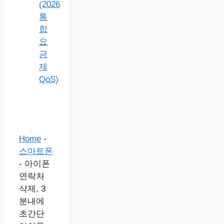
(2026
통
합
요
금
제
QoS)
Home
-
스마트폰
-
아이폰
연락처
삭제, 3
분내에
초간단