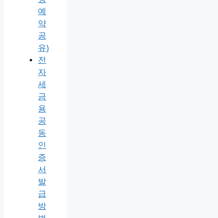
예
약
공
유)
전
자
세
금
용
공
동
인
증
서
발
급
방