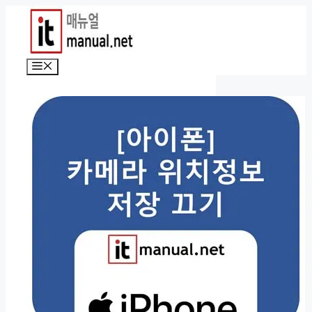
컨
텐
츠
로
메
건
뉴
너
뛰
기