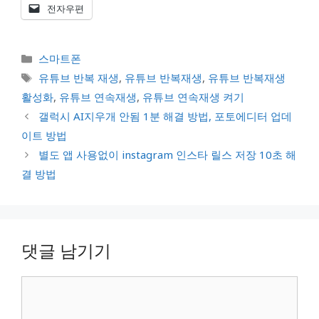
전자우편
카
스마트폰
테
태
유튜브 반복 재생
,
유튜브 반복재생
,
유튜브 반복재생
고
그
활성화
,
유튜브 연속재생
,
유튜브 연속재생 켜기
리
갤럭시 AI지우개 안됨 1분 해결 방법, 포토에디터 업데
이트 방법
별도 앱 사용없이 instagram 인스타 릴스 저장 10초 해
결 방법
댓글 남기기
댓
글