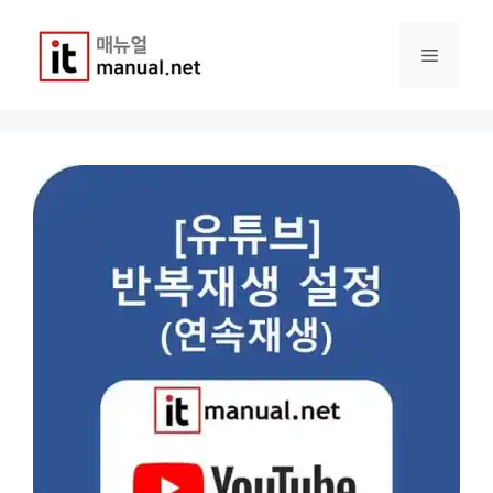
컨
텐
메
츠
로
건
뉴
너
뛰
기