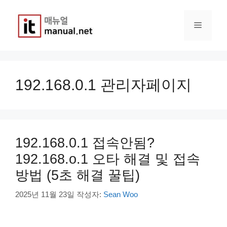
컨
텐
메
츠
로
건
뉴
너
뛰
192.168.0.1 관리자페이지
기
192.168.0.1 접속안됨?
192.168.o.1 오타 해결 및 접속
방법 (5초 해결 꿀팁)
2025년 11월 23일
작성자:
Sean Woo