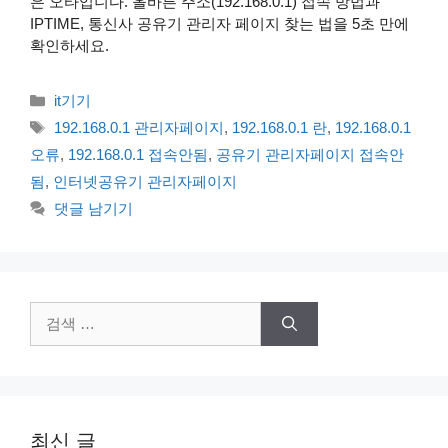
은 오타입니다. 올바른 주소(192.168.0.1) 접속 방법과
IPTIME, 통신사 공유기 관리자 페이지 찾는 법을 5초 만에
확인하세요.
카
it기기
테
태
192.168.0.1 관리자페이지
,
192.168.0.1 란
,
192.168.0.1
고
그
오류
,
192.168.0.1 접속안됨
,
공유기 관리자페이지 접속안
리
됨
,
인터넷공유기 관리자페이지
댓글 남기기
검
색:
최신 글