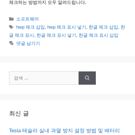
체크하는 방법까지 모두 알려드립니다.
카
소프트웨어
테
태
hwp 체크 삽입
,
hwp 체크 표시 넣기
,
한글 체크 삽입
,
한
고
그
글 체크 표시
,
한글 체크 표시 넣기
,
한글 체크 표시 삽입
리
댓글 남기기
검
색:
최신 글
Tesla 테슬라 실내 과열 방지 설정 방법 및 배터리