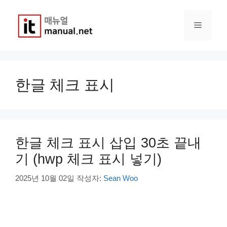
컨
텐
메
츠
로
건
뉴
너
뛰
한글 체크 표시
기
한글 체크 표시 삽입 30초 끝내
기 (hwp 체크 표시 넣기)
2025년 10월 02일
작성자:
Sean Woo