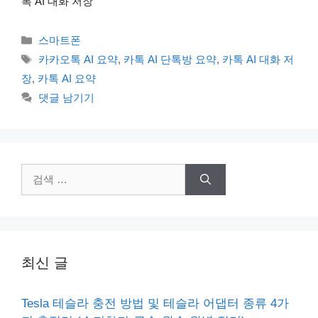
톡 AI 대화 저장
카
스마트폰
테
태
카카오톡 AI 요약
,
카톡 AI 단톡방 요약
,
카톡 AI 대화 저
고
그
장
,
카톡 AI 요약
리
댓글 남기기
검
색:
최신 글
Tesla 테슬라 충전 방법 및 테슬라 어댑터 종류 4가