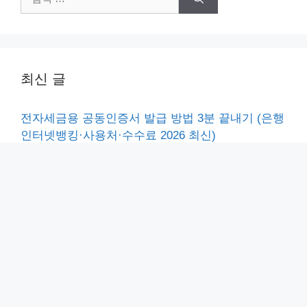
색:
최신 글
전자세금용 공동인증서 발급 방법 3분 끝내기 (은행
인터넷뱅킹·사용처·수수료 2026 최신)
농협 금융거래확인서 거래내역확인서 발급 3분 처
리 방법 (PC·모바일 총정리)
1mbps 체감 속도 총정리, 3mbps 5mbps 동영상 노
래 게임 가능여부 (2026 통합요금제 QoS)
엣지 자동변환 중지 설정 방법 3분 끝내기 (explore
실행시 edge 자동연결 해제·레지스트리)
우리은행 통장사본 발급 2가지 방법 및 통장표지 출
력 1분 끝내기 (PC·모바일 2026 최신)