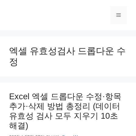
컨
텐
메
츠
로
건
뉴
너
뛰
엑셀 유효성검사 드롭다운 수
기
정
Excel 엑셀 드롭다운 수정·항목
추가·삭제 방법 총정리 (데이터
유효성 검사 모두 지우기 10초
해결)