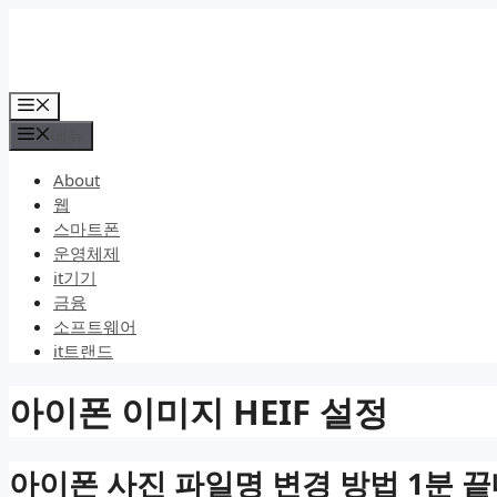
컨
텐
츠
로
메
건
뉴
메뉴
너
뛰
About
기
웹
스마트폰
운영체제
it기기
금융
소프트웨어
it트랜드
아이폰 이미지 HEIF 설정
아이폰 사진 파일명 변경 방법 1분 끝내기 