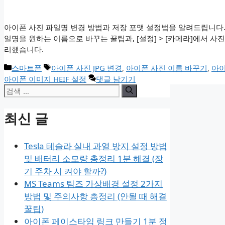
아이폰 사진 파일명 변경 방법과 저장 포맷 설정법을 알려드립니다. ‘
일명을 원하는 이름으로 바꾸는 꿀팁과, [설정] > [카메라]에서 사
리했습니다.
카
태
스마트폰
아이폰 사진 JPG 변경
,
아이폰 사진 이름 바꾸기
,
아이
테
그
아이폰 이미지 HEIF 설정
댓글 남기기
검
고
리
색:
최신 글
Tesla 테슬라 실내 과열 방지 설정 방법
및 배터리 소모량 총정리 1분 해결 (장
기 주차 시 켜야 할까?)
MS Teams 팀즈 가상배경 설정 2가지
방법 및 주의사항 총정리 (안될 때 해결
꿀팁)
아이폰 페이스타임 링크 만들기 1분 정