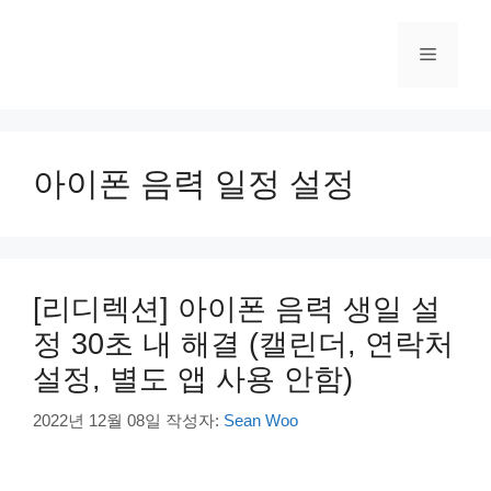
컨
텐
메
츠
로
건
뉴
너
뛰
아이폰 음력 일정 설정
기
[리디렉션] 아이폰 음력 생일 설
정 30초 내 해결 (캘린더, 연락처
설정, 별도 앱 사용 안함)
2022년 12월 08일
작성자:
Sean Woo