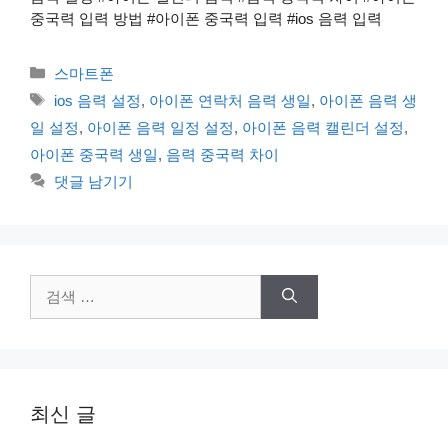
중국력 입력 방법 #아이폰 중국력 입력 #ios 음력 입력
카
스마트폰
테
태
ios 음력 설정
,
아이폰 연락처 음력 생일
,
아이폰 음력 생
고
그
일 설정
,
아이폰 음력 일정 설정
,
아이폰 음력 캘린더 설정
,
리
아이폰 중국력 생일
,
음력 중국력 차이
댓글 남기기
검
색:
최신 글