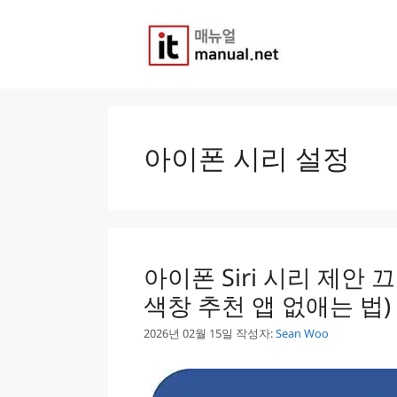
컨
텐
츠
로
건
너
뛰
기
아이폰 시리 설정
아이폰 Siri 시리 제안 
색창 추천 앱 없애는 법)
2026년 02월 15일
작성자:
Sean Woo