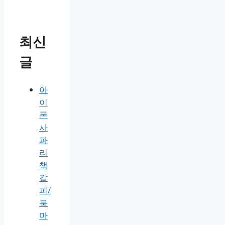
최신
글
아
이
폰
사
파
리
책
갈
피/
북
마