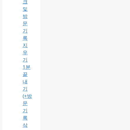
크
및
방
문
기
록
지
우
기
1분
끝
내
기
(+방
문
기
록
삭