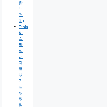
완
벽
정
리)
Tesla
테
슬
라
실
내
과
열
방
지
설
정
방
법