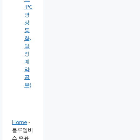
·PC
영
상
통
화,
일
정
예
약
공
유)
Home
-
블루멤버
스 주유