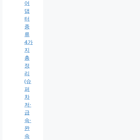
어
댑
터
종
류
4가
지
총
정
리
(슈
퍼
차
저·
급
속·
완
속