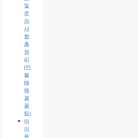
및
주
의
사
항
총
정
리
(안
될
때
해
결
꿀
팁)
아
이
폰