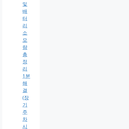
및
배
터
리
소
모
량
총
정
리
1분
해
결
(장
기
주
차
시