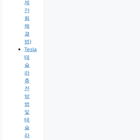
제
안
됨
해
결
법)
Tesla
테
슬
라
충
전
방
법
및
테
슬
라