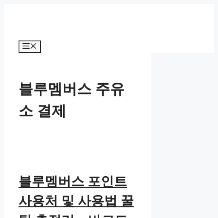
컨
텐
츠
로
메
건
뉴
너
뛰
블루멤버스 주유
기
소 결제
블루멤버스 포인트
사용처 및 사용법 꿀