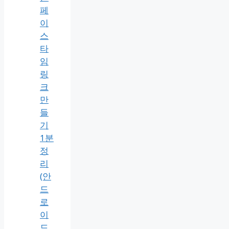
페
이
스
타
임
링
크
만
들
기
1분
정
리
(안
드
로
이
드