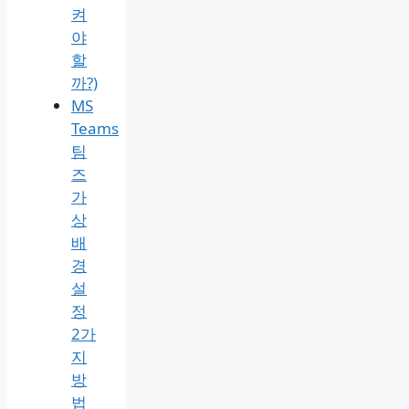
켜
야
할
까?)
MS
Teams
팀
즈
가
상
배
경
설
정
2가
지
방
법