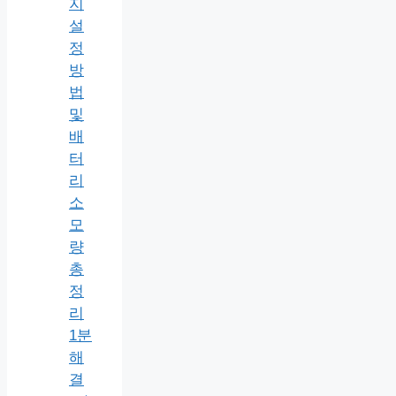
지
설
정
방
법
및
배
터
리
소
모
량
총
정
리
1분
해
결