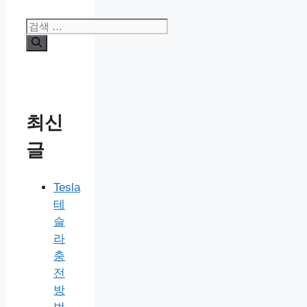
검
색:
최신
글
Tesla
테
슬
라
충
전
방