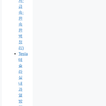
저·
급
속·
완
속
완
벽
정
리)
Tesla
테
슬
라
실
내
과
열
방