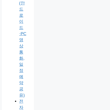
(안
드
로
이
드
·PC
영
상
통
화,
일
정
예
약
공
유)
전
자