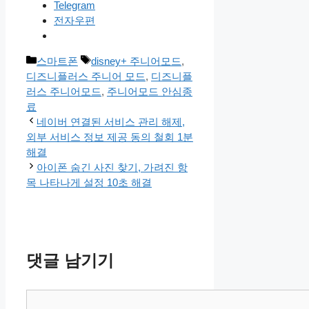
Telegram
전자우편
카
태
스마트폰
disney+ 주니어모드
,
테
그
디즈니플러스 주니어 모드
,
디즈니플
고
러스 주니어모드
,
주니어모드 안심종
리
료
네이버 연결된 서비스 관리 해제,
외부 서비스 정보 제공 동의 철회 1분
해결
아이폰 숨긴 사진 찾기, 가려진 항
목 나타나게 설정 10초 해결
댓글 남기기
댓