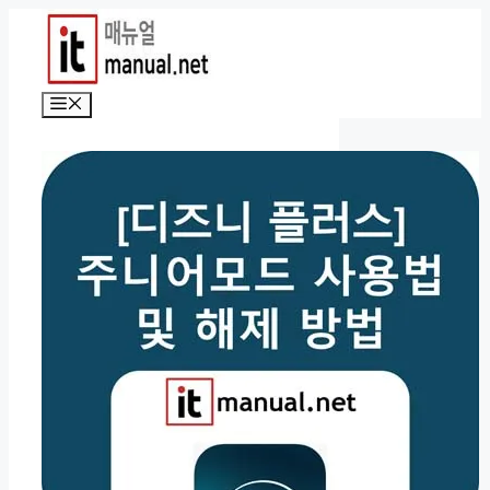
컨
텐
츠
로
메
건
뉴
너
뛰
기