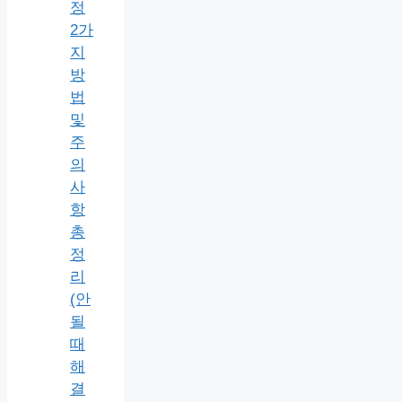
정
2가
지
방
법
및
주
의
사
항
총
정
리
(안
될
때
해
결