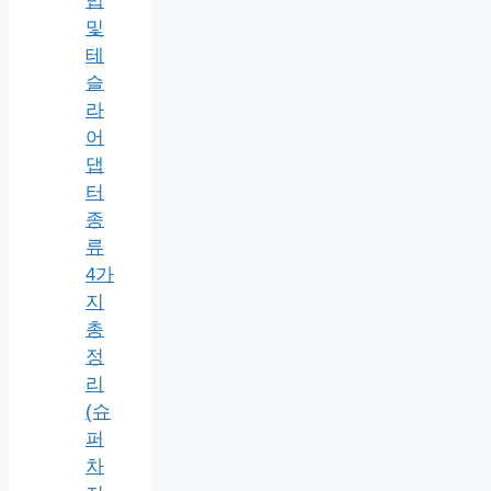
법
및
테
슬
라
어
댑
터
종
류
4가
지
총
정
리
(슈
퍼
차