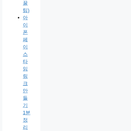
꿀
팁)
아
이
폰
페
이
스
타
임
링
크
만
들
기
1분
정
리