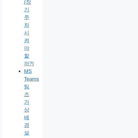
(장
기
주
차
시
켜
야
할
까?)
MS
Teams
팀
즈
가
상
배
경
설