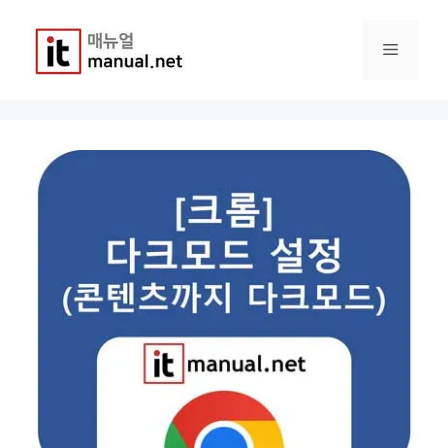
컨
텐
메
츠
로
건
뉴
너
뛰
기