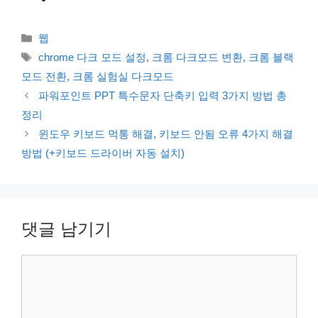
카
웹
테
태
chrome 다크 모드 설정
,
크롬 다크모드 변환
,
크롬 블랙
고
그
모드 전환
,
크롬 실험실 다크모드
리
파워포인트 PPT 특수문자 단축키 입력 3가지 방법 총
정리
윈도우 키보드 먹통 해결, 키보드 안됨 오류 4가지 해결
방법 (+키보드 드라이버 자동 설치)
댓글 남기기
댓
글