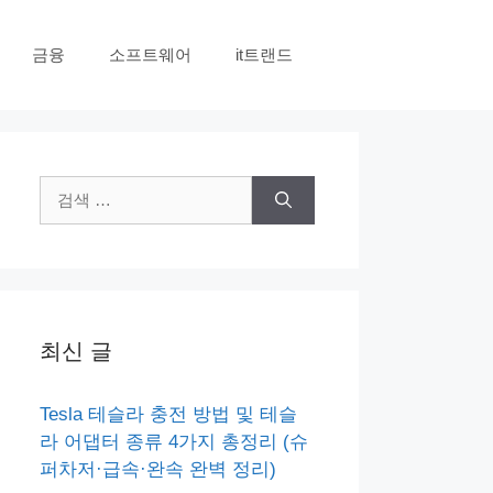
금융
소프트웨어
it트랜드
검
색:
최신 글
Tesla 테슬라 충전 방법 및 테슬
라 어댑터 종류 4가지 총정리 (슈
퍼차저·급속·완속 완벽 정리)