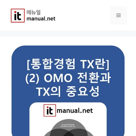
컨
텐
메
츠
로
건
뉴
너
뛰
기