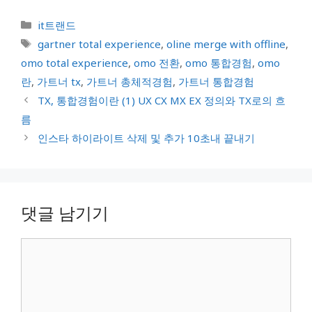
카
it트랜드
테
태
gartner total experience
,
oline merge with offline
,
고
그
omo total experience
,
omo 전환
,
omo 통합경험
,
omo
리
란
,
가트너 tx
,
가트너 총체적경험
,
가트너 통합경험
TX, 통합경험이란 (1) UX CX MX EX 정의와 TX로의 흐
름
인스타 하이라이트 삭제 및 추가 10초내 끝내기
댓글 남기기
댓
글