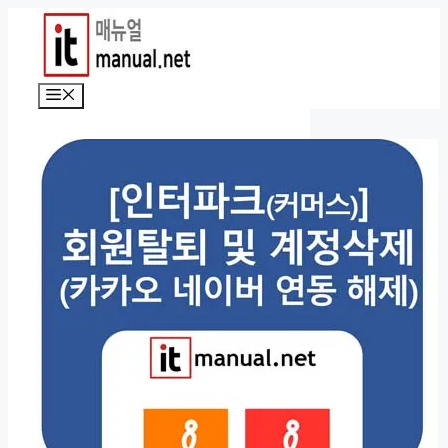
컨
텐
츠
로
메
건
뉴
너
뛰
기