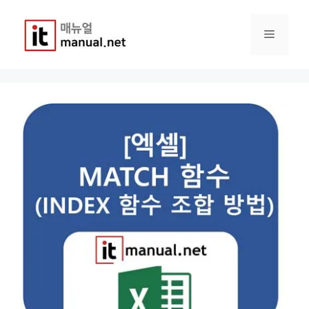
컨
텐
메
츠
로
건
뉴
너
뛰
기