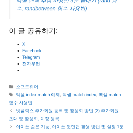
엑셀 랜덤 추첨 사용법 3분 끝내기 (rand 함
수, randbetween 함수 사용법)
이 글 공유하기:
X
Facebook
Telegram
전자우편
카
소프트웨어
테
태
엑셀 index match 예제
,
엑셀 match index
,
엑셀 match
고
그
함수 사용법
리
넷플릭스 추가회원 등록 및 활성화 방법 (2) 추가회원
초대 및 활성화, 계정 등록
아이폰 숨은 기능, 아이폰 뒷면탭 활용 방법 및 설정 1분