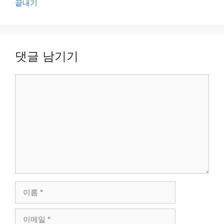
끝내기
댓글 남기기
댓
글
이
름
이