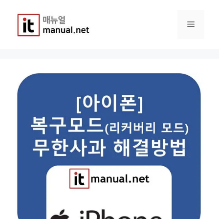
컨
텐
메
츠
로
건
뉴
너
뛰
기