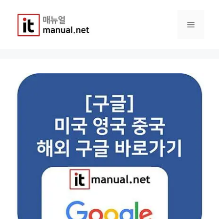
컨
텐
메
츠
로
건
뉴
너
뛰
기