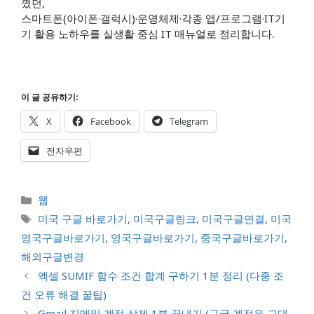
꼈던,
스마트폰(아이폰·갤럭시)·운영체제·각종 앱/프로그램·IT기
기 활용 노하우를 실생활 중심 IT 매뉴얼로 정리합니다.
이 글 공유하기:
X
Facebook
Telegram
전자우편
카
웹
테
태
미국 구글 바로가기
,
미국구글링크
,
미국구글연결
,
미국
고
그
영국구글바로가기
,
영국구글바로가기
,
중국구글바로가기
,
리
해외구글변경
엑셀 SUMIF 함수 조건 합계 구하기 1분 정리 (다중 조
건 오류 해결 꿀팁)
Gmail 지메일 계정 삭제 1분 끝내기 (구글 계정은 그대