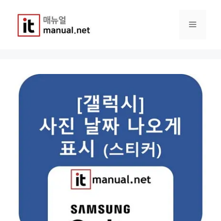
컨
텐
메
츠
로
건
뉴
너
뛰
기