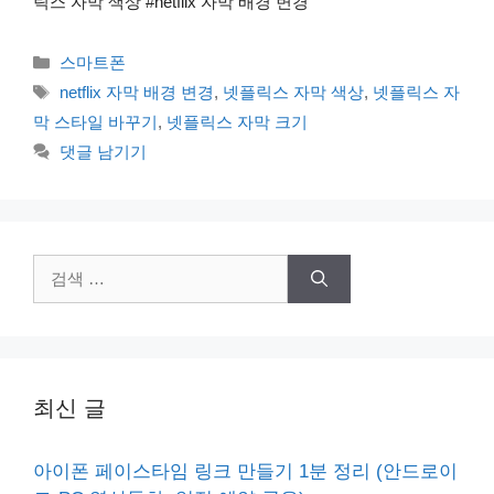
릭스 자막 색상 #netflix 자막 배경 변경
카
스마트폰
테
태
netflix 자막 배경 변경
,
넷플릭스 자막 색상
,
넷플릭스 자
고
그
막 스타일 바꾸기
,
넷플릭스 자막 크기
리
댓글 남기기
검
색:
최신 글
아이폰 페이스타임 링크 만들기 1분 정리 (안드로이