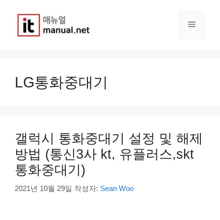
컨
텐
메
츠
로
건
뉴
너
뛰
LG통화중대기
기
갤럭시 통화중대기 설정 및 해제
방법 (통신3사 kt, 유플러스,skt
통화중대기)
2021년 10월 29일
작성자:
Sean Woo