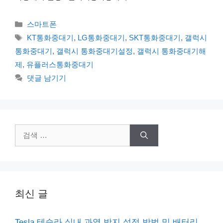
카
스마트폰
테
태
KT통화중대기
,
LG통화중대기
,
SKT통화중대기
,
갤럭시
고
그
통화중대기
,
갤럭시 통화중대기설정
,
갤럭시 통화중대기해
리
제
,
유플러스통화중대기
댓글 남기기
검
색:
최신 글
Tesla 테슬라 실내 과열 방지 설정 방법 및 배터리