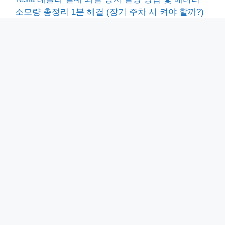
소모량 총정리 1분 해결 (장기 주차 시 켜야 할까?)
MS Teams 팀즈 가상배경 설정 2가지 방법 및 주의
사항 총정리 (안될 때 해결 꿀팁)
아이폰 페이스타임 링크 만들기 1분 정리 (안드로이
드·PC 영상통화, 일정 예약 공유)
전자세금용 공동인증서 발급 방법 3분 끝내기 (은행
인터넷뱅킹·사용처·수수료 2026 최신)
농협 금융거래확인서 거래내역확인서 발급 3분 처
리 방법 (PC·모바일 총정리)
Home
-
LG통화중대기