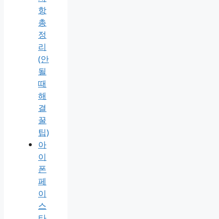
항
총
정
리
(안
될
때
해
결
꿀
팁)
아
이
폰
페
이
스
타