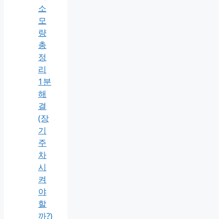
소
모
량
총
정
리
1분
해
결
(장
기
주
차
시
켜
야
할
까?)