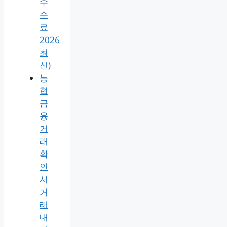
수
수
료
2026
최
신)
농
협
금
융
거
래
확
인
서
거
래
내