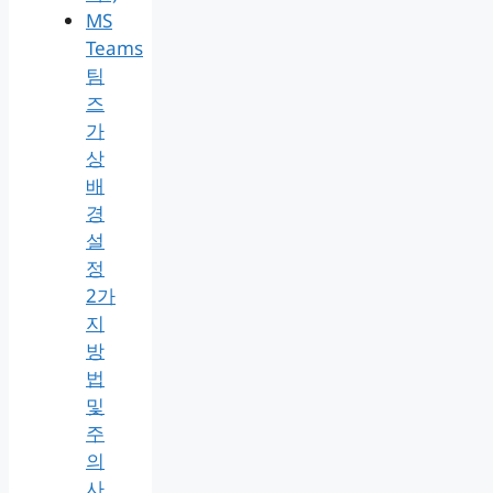
MS
Teams
팀
즈
가
상
배
경
설
정
2가
지
방
법
및
주
의
사