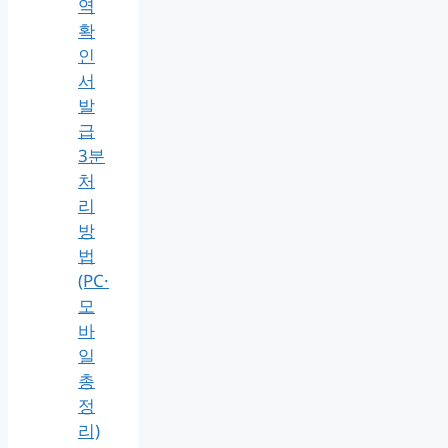
역
확
인
서
발
급
3분
처
리
방
법
(PC·
모
바
일
총
정
리)