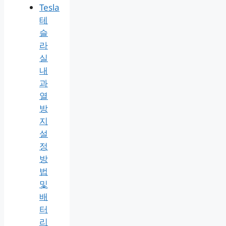
Tesla
테
슬
라
실
내
과
열
방
지
설
정
방
법
및
배
터
리