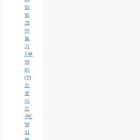
임
링
크
만
들
기
1분
정
리
(안
드
로
이
드
·PC
영
상
통