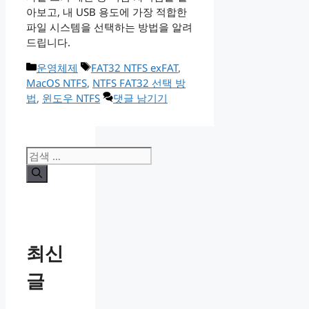
아보고, 내 USB 용도에 가장 적합한
파일 시스템을 선택하는 방법을 알려
드립니다.
카
태
운영체제
FAT32 NTFS exFAT
,
테
그
MacOS NTFS
,
NTFS FAT32 선택 방
고
법
,
윈도우 NTFS
댓글 남기기
리
검
색:
최신
글