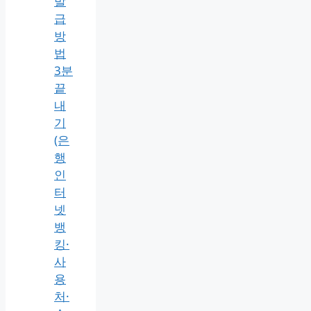
발
급
방
법
3분
끝
내
기
(은
행
인
터
넷
뱅
킹·
사
용
처·