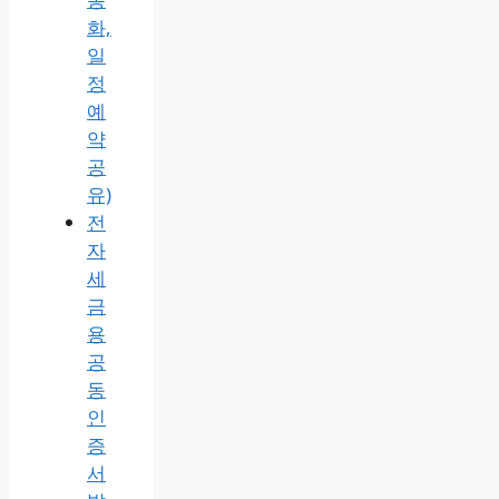
화,
일
정
예
약
공
유)
전
자
세
금
용
공
동
인
증
서