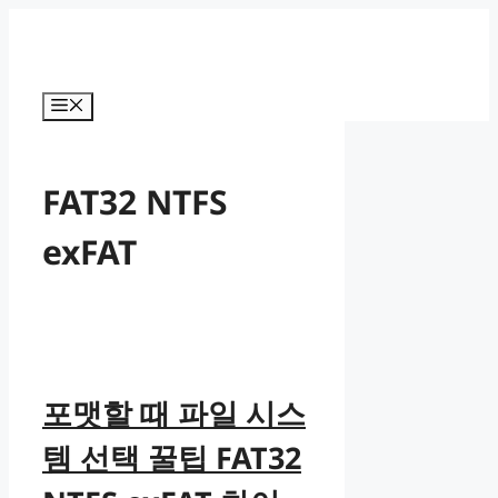
컨
텐
츠
로
메
건
뉴
너
뛰
FAT32 NTFS
기
exFAT
포맷할 때 파일 시스
템 선택 꿀팁 FAT32