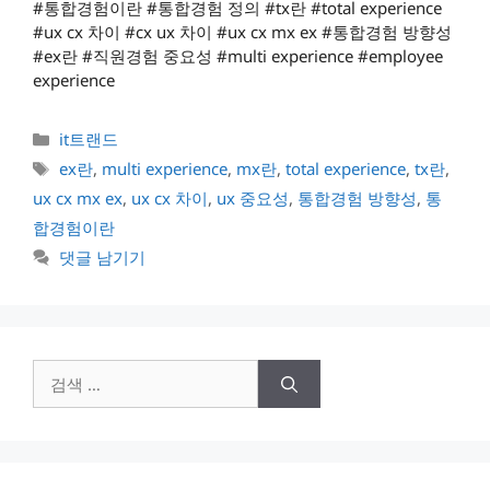
#통합경험이란 #통합경험 정의 #tx란 #total experience
#ux cx 차이 #cx ux 차이 #ux cx mx ex #통합경험 방향성
#ex란 #직원경험 중요성 #multi experience #employee
experience
카
it트랜드
테
태
ex란
,
multi experience
,
mx란
,
total experience
,
tx란
,
고
그
ux cx mx ex
,
ux cx 차이
,
ux 중요성
,
통합경험 방향성
,
통
리
합경험이란
댓글 남기기
검
색: