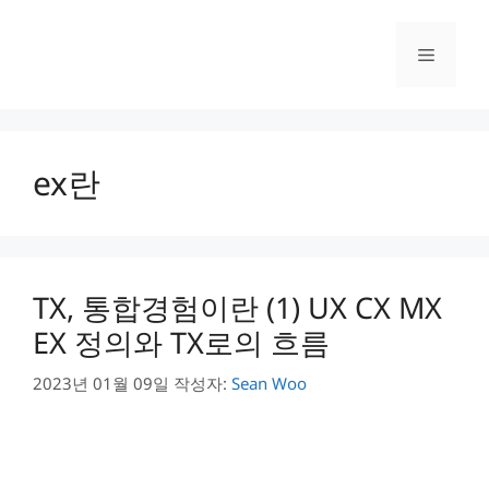
컨
텐
메
츠
로
건
뉴
너
뛰
ex란
기
TX, 통합경험이란 (1) UX CX MX
EX 정의와 TX로의 흐름
2023년 01월 09일
작성자:
Sean Woo