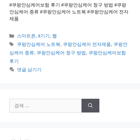
#쿠팡안심케어보험 후기 #쿠팡안심케어 청구 방법 #쿠팡
안심케어 종류 #쿠팡안심케어 노트북 #쿠팡안심케어 전자
제품
카
스마트폰
,
it기기
,
웹
테
태
쿠팡안심케어 노트북
,
쿠팡안심케어 전자제품
,
쿠팡안
고
그
심케어 종류
,
쿠팡안심케어 청구 방법
,
쿠팡안심케어보험
리
후기
댓글 남기기
검
색: