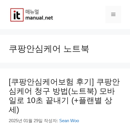
컨
텐
메
츠
로
건
뉴
너
뛰
쿠팡안심케어 노트북
기
[쿠팡안심케어보험 후기] 쿠팡안
심케어 청구 방법(노트북) 모바
일로 10초 끝내기 (+플랜별 상
세)
2025년 01월 29일
작성자:
Sean Woo