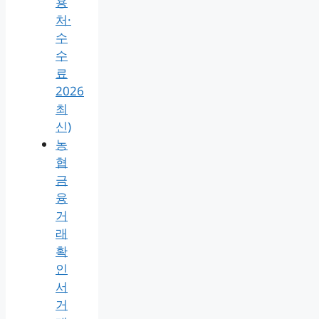
용
처·
수
수
료
2026
최
신)
농
협
금
융
거
래
확
인
서
거