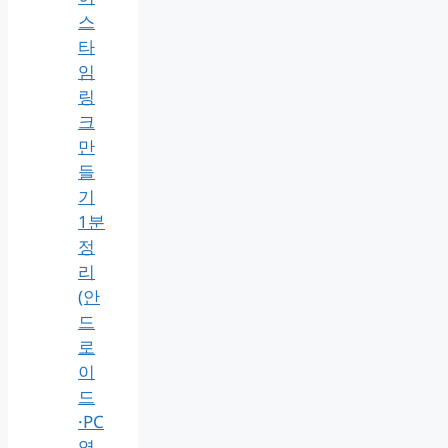
스
타
임
링
크
만
들
기
1분
정
리
(안
드
로
이
드
·PC
영