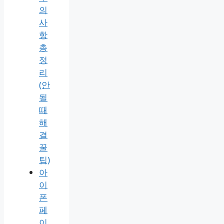
의
사
항
총
정
리
(안
될
때
해
결
꿀
팁)
아
이
폰
페
이