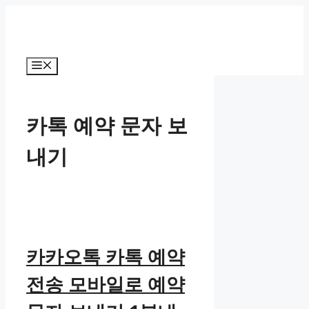
컨
텐
츠
로
메
건
뉴
너
뛰
카톡 예약 문자 보
기
내기
카카오톡 카톡 예약
전송 모바일로 예약