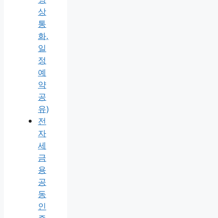
상
통
화,
일
정
예
약
공
유)
전
자
세
금
용
공
동
인