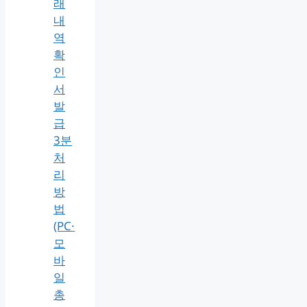
래
내
역
확
인
서
발
급
3분
처
리
방
법
(PC·
모
바
일
총