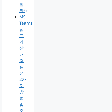
할
까?)
MS
Teams
팀
즈
가
상
배
경
설
정
2가
지
방
법
및
주