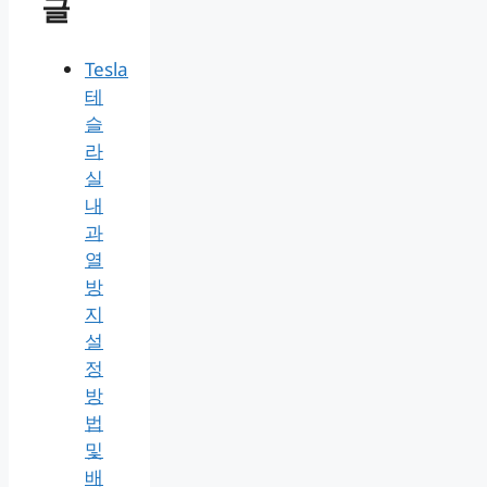
글
Tesla
테
슬
라
실
내
과
열
방
지
설
정
방
법
및
배