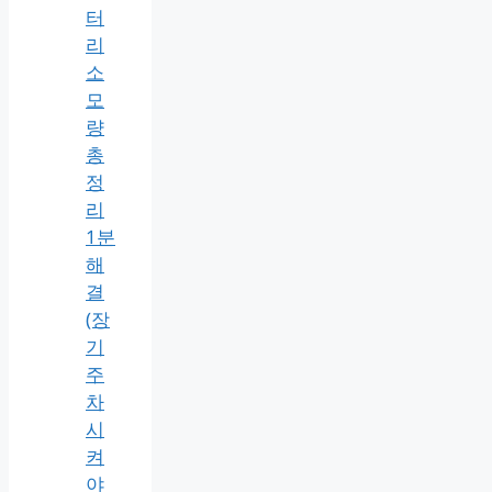
터
리
소
모
량
총
정
리
1분
해
결
(장
기
주
차
시
켜
야