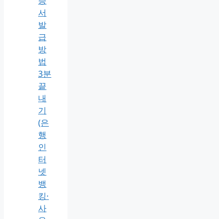
증
서
발
급
방
법
3분
끝
내
기
(은
행
인
터
넷
뱅
킹·
사