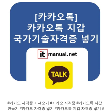
#카카오 자격증 가져오기 #카카오 자격증 #카카오톡 지갑
만들기 #카카오 자격증 넣기 #카카오톡 지갑 자격증 넣기 #