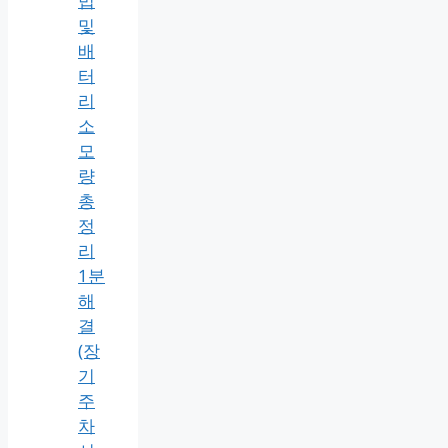
법
및
배
터
리
소
모
량
총
정
리
1분
해
결
(장
기
주
차