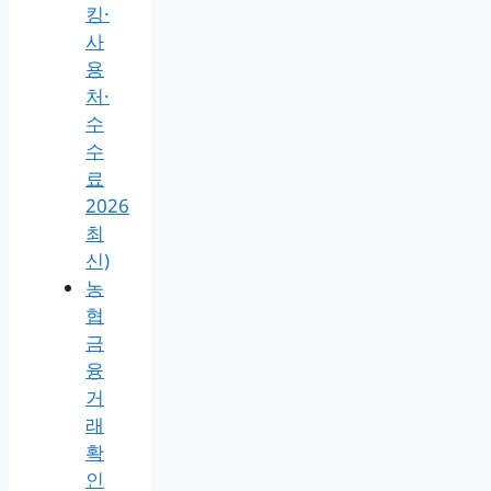
킹·
사
용
처·
수
수
료
2026
최
신)
농
협
금
융
거
래
확
인