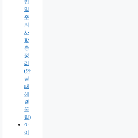
법
및
주
의
사
항
총
정
리
(안
될
때
해
결
꿀
팁)
아
이