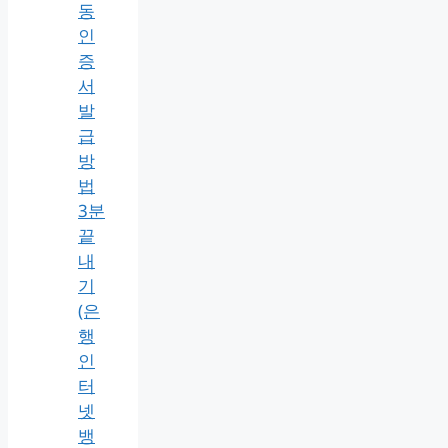
동
인
증
서
발
급
방
법
3분
끝
내
기
(은
행
인
터
넷
뱅