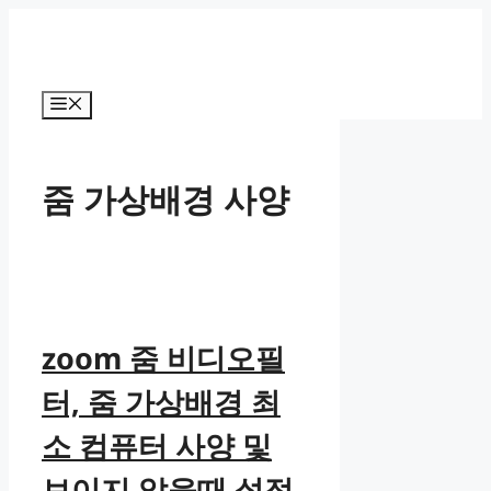
컨
텐
츠
로
메
건
뉴
너
뛰
줌 가상배경 사양
기
zoom 줌 비디오필
터, 줌 가상배경 최
소 컴퓨터 사양 및
보이지 않을때 설정