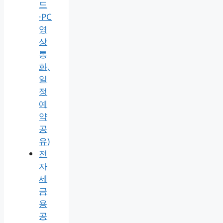
드
·PC
영
상
통
화,
일
정
예
약
공
유)
전
자
세
금
용
공