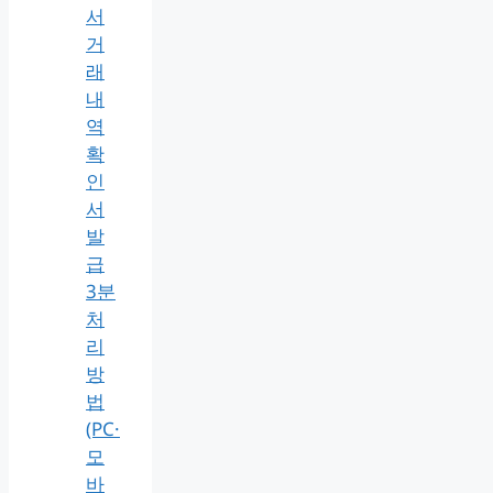
서
거
래
내
역
확
인
서
발
급
3분
처
리
방
법
(PC·
모
바