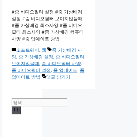
#줌 비디오필터 설정 #줌 가상배경
설정 #줌 비디오필터 보이지않을때
#줌 가상배경 최소사양 #줌 비디오
필터 최소사양 #줌 가상배경 컴퓨터
사양 #줌 업데이트 방법
카
태
소프트웨어
,
웹
줌 가상배경 사
테
그
양
,
줌 가상배경 설정
,
줌 비디오필터
고
보이지않을때
,
줌 비디오필터 사양
,
리
줌 비디오필터 설정
,
줌 업데이트
,
줌
업데이트 방법
댓글 남기기
검
색: