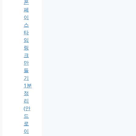
폰
페
이
스
타
임
링
크
만
들
기
1분
정
리
(안
드
로
이