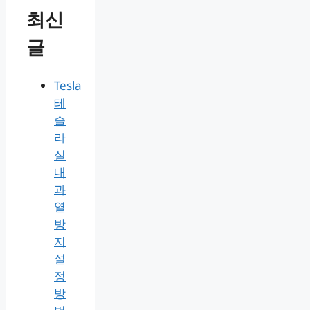
최신
글
Tesla
테
슬
라
실
내
과
열
방
지
설
정
방