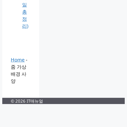
일
총
정
리)
Home
-
줌 가상
배경 사
양
© 2026 IT매뉴얼