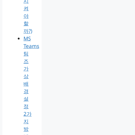
시
켜
야
할
까?)
MS
Teams
팀
즈
가
상
배
경
설
정
2가
지
방