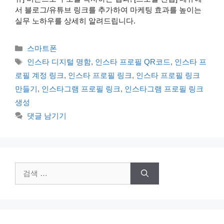
서 블로그/유튜브 링크를 추가하여 마케팅 효과를 높이는
실무 노하우를 상세히 알려드립니다.
카
스마트폰
테
태
인스타 디지털 명함
,
인스타 프로필 QR코드
,
인스타 프
고
그
로필 계정 링크
,
인스타 프로필 링크
,
인스타 프로필 링크
리
만들기
,
인스타그램 프로필 링크
,
인스타그램 프로필 링크
생성
댓글 남기기
검
색: