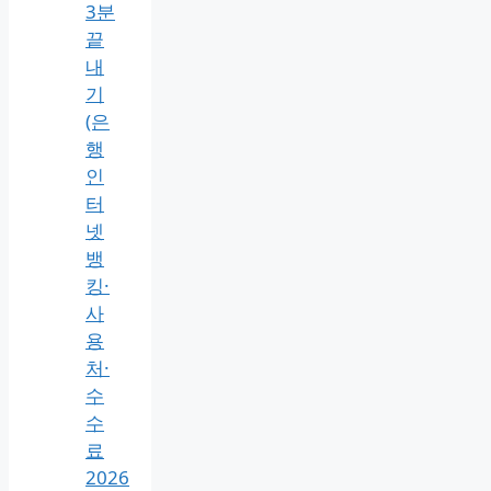
3분
끝
내
기
(은
행
인
터
넷
뱅
킹·
사
용
처·
수
수
료
2026