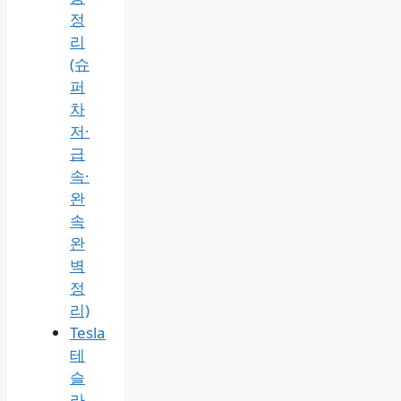
정
리
(슈
퍼
차
저·
급
속·
완
속
완
벽
정
리)
Tesla
테
슬
라