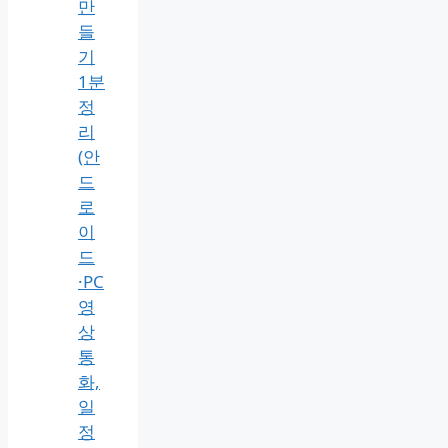
만
들
기
1분
정
리
(안
드
로
이
드
·PC
영
상
통
화,
일
정