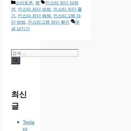
카
태
스마트폰
,
웹
인스타 차단 당하
테
그
면
,
인스타 차단 방법
,
인스타 차단 풀
고
기
,
인스타 차단 해제
,
인스타그램 차
리
단 방법
,
인스타그램 차단 확인
댓
글 남기기
검
색:
최신
글
Tesla
테