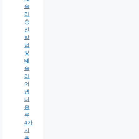
슬
라
충
전
방
법
및
테
슬
라
어
댑
터
종
류
4가
지
총