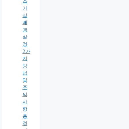
즈
가
상
배
경
설
정
2가
지
방
법
및
주
의
사
항
총
정