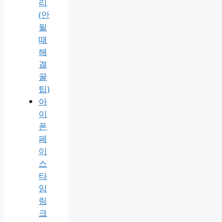
리
(안
될
때
해
결
꿀
팁)
아
이
폰
페
이
스
타
임
링
크