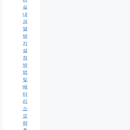
실
내
과
열
방
지
설
정
방
법
및
배
터
리
소
모
량