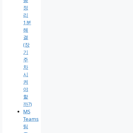
총
정
리
1분
해
결
(장
기
주
차
시
켜
야
할
까?)
MS
Teams
팀