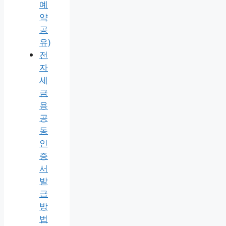
예
약
공
유)
전
자
세
금
용
공
동
인
증
서
발
급
방
법