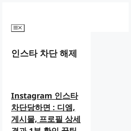
컨
텐
츠
로
메
건
뉴
너
뛰
인스타 차단 해제
기
Instagram 인스타
차단당하면 : 디엠,
게시물, 프로필 상세
결과 1분 확인 꿀팁