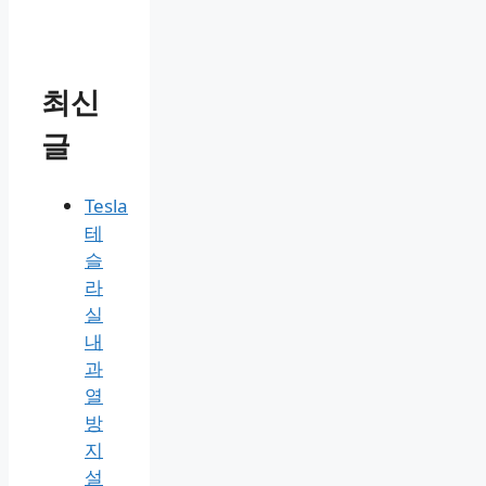
스 화질
카
태
스마트폰
릴스 고화질 설정
,
인
테
그
스타 릴스 고화질 변경
,
인스타 릴스
고
화질
,
인스타그램 릴스 고화질
,
인스
리
타그램 릴스 화질
댓글 남기기
검
색:
최신
글
Tesla