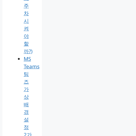
모
량
총
정
리
1분
해
결
(장
기
주
차
시
켜
야
할
까?)
MS