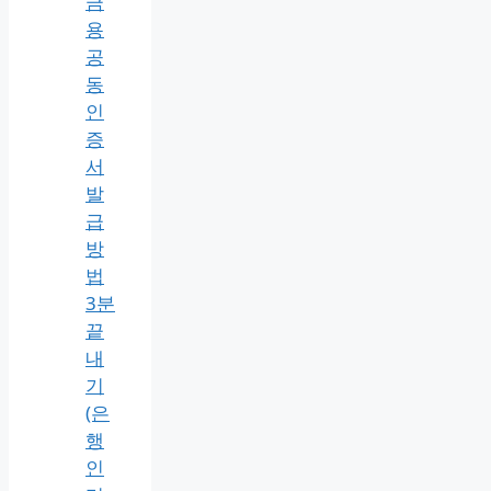
일
정
예
약
공
유)
전
자
세
금
용
공
동
인
증
서
발
급