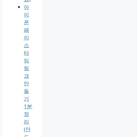
총
정
리
(안
될
때
해
결
꿀
팁)
아
이
폰
페
이
스
타
임