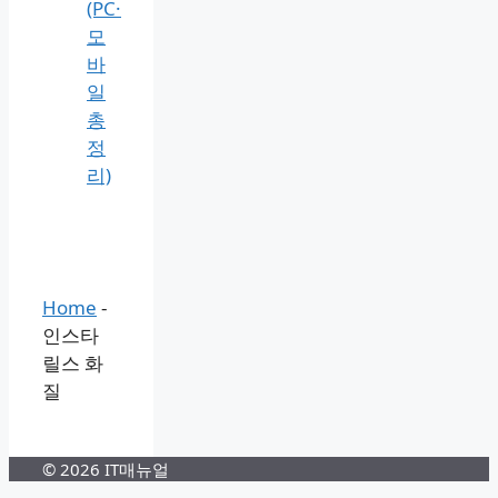
인
서
발
급
3분
처
리
방
법
(PC·
모
바
일
총
정
리)