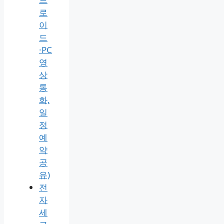
링
크
만
들
기
1분
정
리
(안
드
로
이
드
·PC
영
상
통
화,