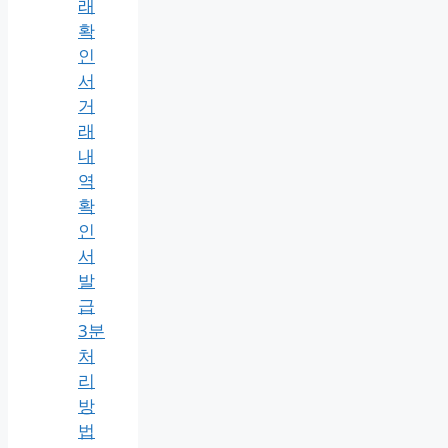
료
2026
최
신)
농
협
금
융
거
래
확
인
서
거
래
내
역
확