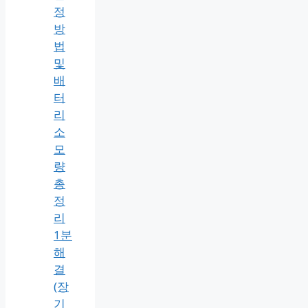
테
슬
라
실
내
과
열
방
지
설
정
방
법
및
배
터
리
소