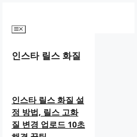
컨
텐
츠
로
메
건
뉴
너
뛰
인스타 릴스 화질
기
인스타 릴스 화질 설
정 방법, 릴스 고화
질 변경 업로드 10초
해결 꿀팁