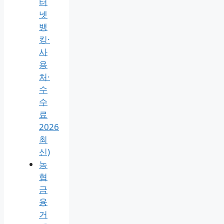
방
법
3분
끝
내
기
(은
행
인
터
넷
뱅
킹·
사
용
처·
수
수