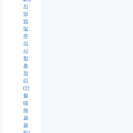
Teams
팀
즈
가
상
배
경
설
정
2가
지
방
법
및
주
의
사
항