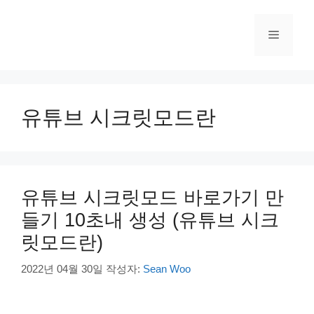
컨
텐
메
츠
로
건
뉴
너
뛰
유튜브 시크릿모드란
기
유튜브 시크릿모드 바로가기 만
들기 10초내 생성 (유튜브 시크
릿모드란)
2022년 04월 30일
작성자:
Sean Woo