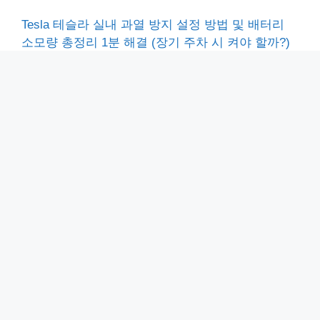
Tesla 테슬라 실내 과열 방지 설정 방법 및 배터리
소모량 총정리 1분 해결 (장기 주차 시 켜야 할까?)
MS Teams 팀즈 가상배경 설정 2가지 방법 및 주의
사항 총정리 (안될 때 해결 꿀팁)
아이폰 페이스타임 링크 만들기 1분 정리 (안드로이
드·PC 영상통화, 일정 예약 공유)
전자세금용 공동인증서 발급 방법 3분 끝내기 (은행
인터넷뱅킹·사용처·수수료 2026 최신)
농협 금융거래확인서 거래내역확인서 발급 3분 처
리 방법 (PC·모바일 총정리)
Home
-
유튜브 시크릿모드란