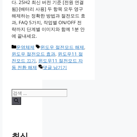
다. 25H2 최신 버전 기준 [전원 연결
됨]·[배터리 사용] 두 항목 모두 영구
해제하는 정확한 방법과 절전모드 효
과, FAQ 5가지, 작업별 ON/OFF 전
략까지 단계별 이미지와 함께 1분 안
에 끝내세요.
카
태
운영체제
윈도우 절전모드 해제
,
테
그
윈도우 절전모드 효과
,
윈도우11 절
고
전모드 끄기
,
윈도우11 절전모드 자
리
동 전환 해제
댓글 남기기
검
색:
최신