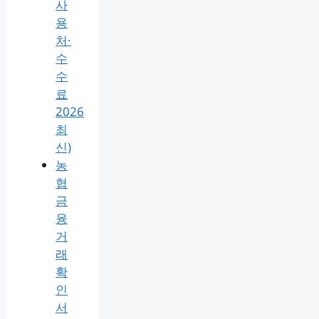
사
용
처·
수
수
료
2026
최
신)
농
협
금
융
거
래
확
인
서