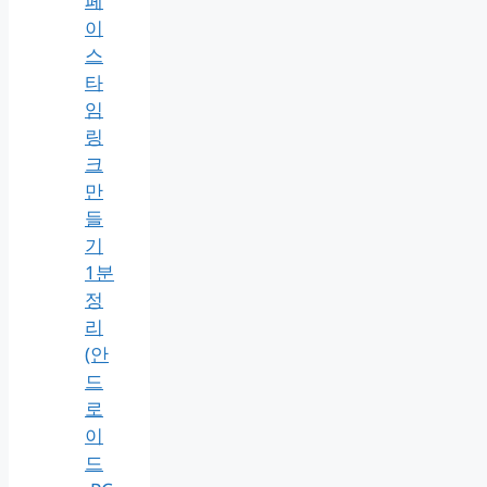
페
이
스
타
임
링
크
만
들
기
1분
정
리
(안
드
로
이
드