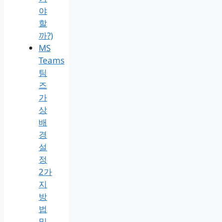
야
할
까?)
MS
Teams
팀
즈
가
상
배
경
설
정
2가
지
방
법
및