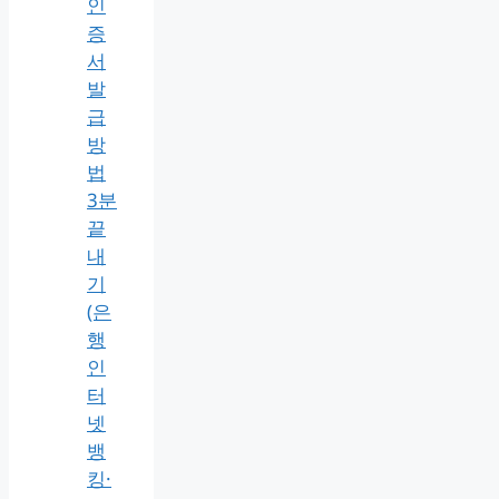
인
증
서
발
급
방
법
3분
끝
내
기
(은
행
인
터
넷
뱅
킹·