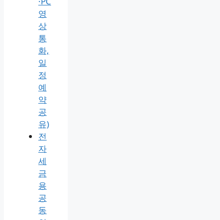
·PC
영
상
통
화,
일
정
예
약
공
유)
전
자
세
금
용
공
동