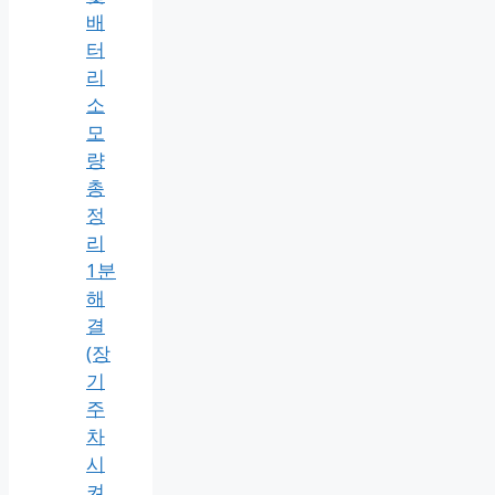
배
터
리
소
모
량
총
정
리
1분
해
결
(장
기
주
차
시
켜