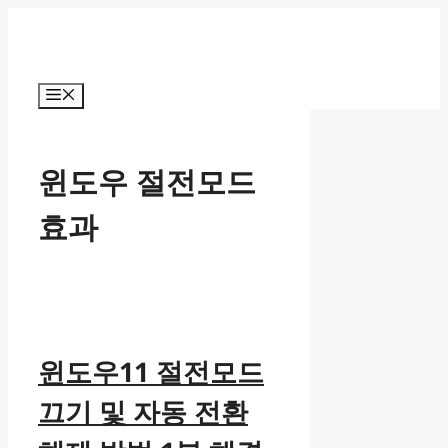
컨
텐
츠
로
메
건
뉴
너
뛰
윈도우 절전모드
기
효과
윈도우11 절전모드
끄기 및 자동 전환