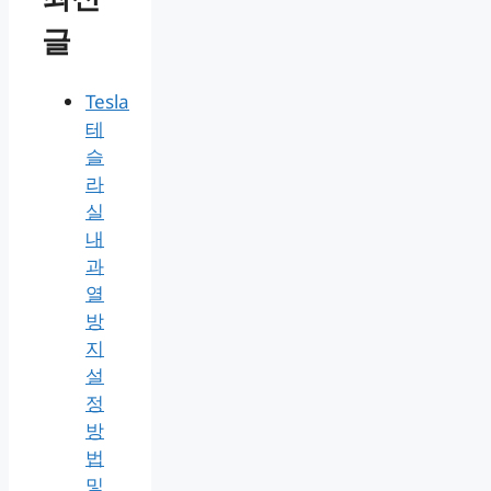
글
Tesla
테
슬
라
실
내
과
열
방
지
설
정
방
법
및