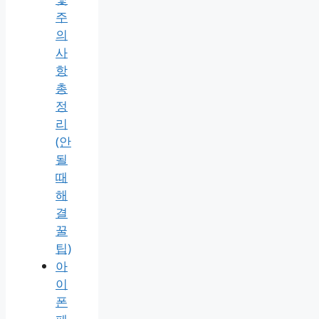
주
의
사
항
총
정
리
(안
될
때
해
결
꿀
팁)
아
이
폰