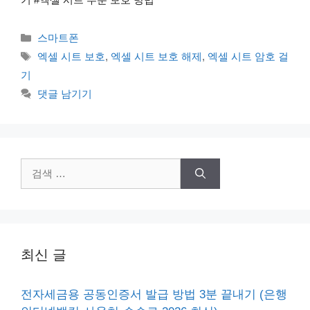
카
스마트폰
테
태
엑셀 시트 보호
,
엑셀 시트 보호 해제
,
엑셀 시트 암호 걸
고
그
기
리
댓글 남기기
검
색:
최신 글
전자세금용 공동인증서 발급 방법 3분 끝내기 (은행