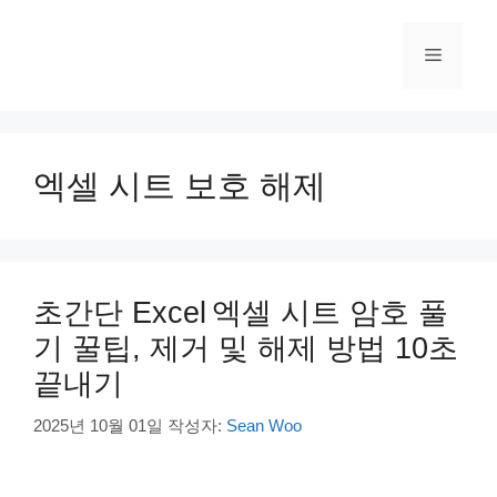
컨
텐
메
츠
로
건
뉴
너
뛰
엑셀 시트 보호 해제
기
초간단 Excel 엑셀 시트 암호 풀
기 꿀팁, 제거 및 해제 방법 10초
끝내기
2025년 10월 01일
작성자:
Sean Woo