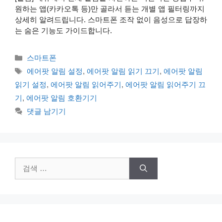
원하는 앱(카카오톡 등)만 골라서 듣는 개별 앱 필터링까지
상세히 알려드립니다. 스마트폰 조작 없이 음성으로 답장하
는 숨은 기능도 가이드합니다.
카
스마트폰
테
태
에어팟 알림 설정
,
에어팟 알림 읽기 끄기
,
에어팟 알림
고
그
읽기 설정
,
에어팟 알림 읽어주기
,
에어팟 알림 읽어주기 끄
리
기
,
에어팟 알림 호환기기
댓글 남기기
검
색: